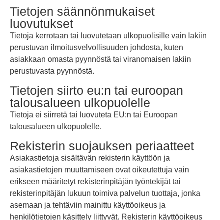
Tietojen säännönmukaiset
luovutukset
Tietoja kerrotaan tai luovutetaan ulkopuolisille vain lakiin
perustuvan ilmoitusvelvollisuuden johdosta, kuten
asiakkaan omasta pyynnöstä tai viranomaisen lakiin
perustuvasta pyynnöstä.
Tietojen siirto eu:n tai euroopan
talousalueen ulkopuolelle
Tietoja ei siirretä tai luovuteta EU:n tai Euroopan
talousalueen ulkopuolelle.
Rekisterin suojauksen periaatteet
Asiakastietoja sisältävän rekisterin käyttöön ja
asiakastietojen muuttamiseen ovat oikeutettuja vain
erikseen määritetyt rekisterinpitäjän työntekijät tai
rekisterinpitäjän lukuun toimiva palvelun tuottaja, jonka
asemaan ja tehtäviin mainittu käyttöoikeus ja
henkilötietojen käsittely liittyvät. Rekisterin käyttöoikeus