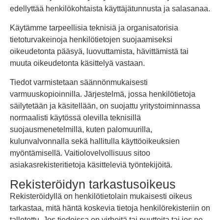
edellyttää henkilökohtaista käyttäjätunnusta ja salasanaa.
Käytämme tarpeellisia teknisiä ja organisatorisia
tietoturvakeinoja henkilötietojen suojaamiseksi
oikeudetonta pääsyä, luovuttamista, hävittämistä tai
muuta oikeudetonta käsittelyä vastaan.
Tiedot varmistetaan säännönmukaisesti
varmuuskopioinnilla. Järjestelmä, jossa henkilötietoja
säilytetään ja käsitellään, on suojattu yritystoiminnassa
normaalisti käytössä olevilla teknisillä
suojausmenetelmillä, kuten palomuurilla,
kulunvalvonnalla sekä hallitulla käyttöoikeuksien
myöntämisellä. Vaitiolovelvollisuus sitoo
asiakasrekisteritietoja käsitteleviä työntekijöitä.
Rekisteröidyn tarkastusoikeus
Rekisteröidyllä on henkilötietolain mukaisesti oikeus
tarkastaa, mitä häntä koskevia tietoja henkilörekisteriin on
talletettu. Jos tiedoissa on virheitä tai puutteita tai jos ne