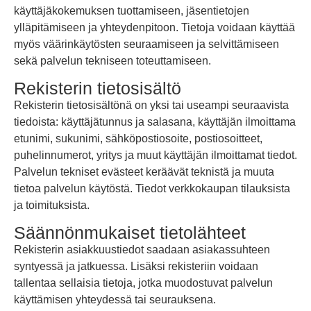
käyttäjäkokemuksen tuottamiseen, jäsentietojen
ylläpitämiseen ja yhteydenpitoon. Tietoja voidaan käyttää
myös väärinkäytösten seuraamiseen ja selvittämiseen
sekä palvelun tekniseen toteuttamiseen.
Rekisterin tietosisältö
Rekisterin tietosisältönä on yksi tai useampi seuraavista
tiedoista: käyttäjätunnus ja salasana, käyttäjän ilmoittama
etunimi, sukunimi, sähköpostiosoite, postiosoitteet,
puhelinnumerot, yritys ja muut käyttäjän ilmoittamat tiedot.
Palvelun tekniset evästeet keräävät teknistä ja muuta
tietoa palvelun käytöstä. Tiedot verkkokaupan tilauksista
ja toimituksista.
Säännönmukaiset tietolähteet
Rekisterin asiakkuustiedot saadaan asiakassuhteen
syntyessä ja jatkuessa. Lisäksi rekisteriin voidaan
tallentaa sellaisia tietoja, jotka muodostuvat palvelun
käyttämisen yhteydessä tai seurauksena.