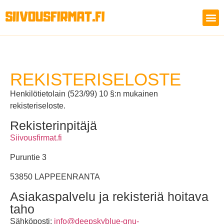
REKISTERISELOSTE
Henkilötietolain (523/99) 10 §:n mukainen
rekisteriseloste.
Rekisterinpitäjä
Siivousfirmat.fi
Puruntie 3
53850 LAPPEENRANTA
Asiakaspalvelu ja rekisteriä hoitava
taho
Sähköposti:
info@deepskyblue-gnu-