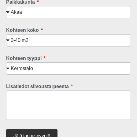
Paikkakunta
Kohteen koko
Kohteen tyyppi
Lisätiedot siivoustarpeesta
Jätä tarjouspyyntö