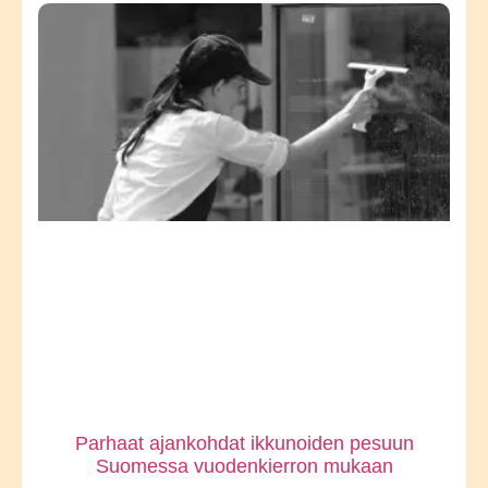
Parhaat ajankohdat ikkunoiden pesuun
Suomessa vuodenkierron mukaan