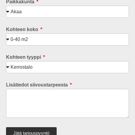
Paikkakunta
Kohteen koko
Kohteen tyyppi
Lisätiedot siivoustarpeesta
Jätä tarjouspyyntö