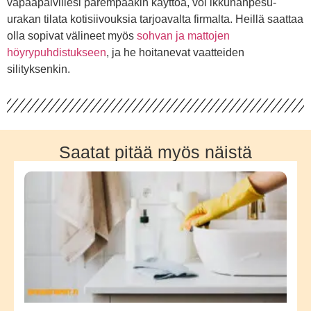
vapaapäivillesi parempaakin käyttöä, voi ikkunanpesu-
urakan tilata kotisiivouksia tarjoavalta firmalta. Heillä saattaa
olla sopivat välineet myös
sohvan ja mattojen
höyrypuhdistukseen
, ja he hoitanevat vaatteiden
silityksenkin.
Saatat pitää myös näistä