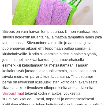
Siivous on vain harvan lempipuuhaa. Ennen vanhaan kodin
siivous hoidettiin lauantaina, ja mattoja tampattiin lähes joka
talon pihassa. Siivoaminen aloitettiin jo aamusta, jotta
puolenpäivän aikaan ehti leipomaan pullaa sauna- ja
kirkkokahveille. Kodin siivoamista pidettiin naisten työnä,
joten miehet luikkivat karkuun jo aamuvarhaisella –
esimerkiksi kalastamaan tai metsästämään. Tänään
kotitaloustyöt jaetaan tasapuolisemmin, ja koti saatetaan
siivota muinakin päivinä kuin lauantaina. Yhä useampi
perhe on ratkaissut ikuisuuskiistan kotitöiden jakamisesta
tilaamalla kotisiivouksen ulkopuoliselta ammattilaiselta.
Siivousfirmat
tekevät kodin ylläpitosiivoukset ja
suursiivoukset edullisesti, nopeasti ja ammattitaitoisesti.
Kotitalousvähennys tekee kotisiivouksen tilaamisesta entistä