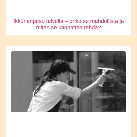
Ikkunanpesu talvella – onko se mahdollista ja
miten se kannattaa tehdä?