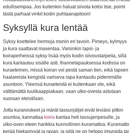
edullisempaa. Jos kuitenkin haluat siivota kotisi itse, poimi
tästä parhaat vinkit kodin puhtaanapitoon!
Syksyllä kura lentää
Syksy koettelee hermoja monin eri tavoin. Pimeys, kylmyys
ja kura saattavat masentaa. Varsinkin lapsi- ja
koiraperheissä syksy lisää myös kodin siivoustarpeita, sillä
kura kantautuu sisälle asti. Ihannetapauksessa kodissa on
kuraeteinen, missä koiran voi pestä saman tien, eikä lapsen
haalareista kengistä variseva rapa kantaudu pidemmälle
asuntoon. Yleensä kuraeteistä ei kuitenkaan ole, eikä
välttämättä tuulikaappiakaan, vaan ulko-ovesta astutaan
suoraan eteistilaan.
Jotta kuraroiskeet ja märät tassunjäljet eivät leviäisi pitkin
asuntoa, kannattaa
koira
kantaa heti tassujenpesulle, ja
ulko-oven eteen hankkia kunnollinen kuramattoa. Kuramatto
kerää hiekanjyvät ja ravan, ja siitä ne on helppo imuroida tai