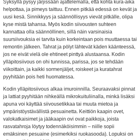
Syksyllä pysyy järjissään ajattelemalla, että kohta kura-aika
helpottaa, ja pimeys taittuu. Ennen pitkää edessä on kevät ja
uusi kesä. Sinnikkyys ja säännöllisyys vievät pitkälle, olipa
kyse mistä tahansa. Myös kodin siivousten suhteen
kannattaa olla säännöllinen, sillä näin varsinaisia
suursiivouksia ei tarvita kuin korkeintaan pois muuttaessa tai
remontin jälkeen. Tahrat ja pölyt lähtevät käden käänteessä,
jos ne eivät vielä ole ehtineet pinttyä alustaansa. Kodin
ylläpitosiivous on ohi tunnissa, parissa, jos se tehdään
viikoittain, ja kaikki sormenjäljet, roiskeet ja kuratahrat
pyyhitään pois heti huomatessa.
Kodin ylläpitosiivous alkaa imuroinnilla. Seuraavaksi pinnat
ja lattiat pyyhitään nihkeällä mikrokuituliinalla, minkä lisäksi
apuna voi käyttää siivousetikkaa tai muuta mietoa ja
ympäristöystävällistä pesuainetta. Keittiön kaapin ovet,
valokatkaisimet ja jääkaapin ovi ovat paikkoja, joista
rasvatahroja löytyy todennäköisimmin – niille sopii
emäksinen pesuaine (esimerkiksi ruokasooda). Lopuksi on