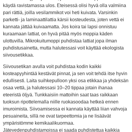
käydä ravistamassa ulos. Eteisessä olisi hyvä olla valmiina
pari rättiä, joilla vesilammikot voi heti kuivata. Varsinkin
parketti- ja laminaattilattia kärsii kosteudesta, joten vettä ei
kannata jättää kuivaamatta. Jos koira tai lapsi onnistuu
kuraamaan lattiat, on hyvä pitää myös moppia käden
ulottuvilla. Mikrokuitumoppi puhdistaa lattiat jopa ilman
puhdistusainetta, mutta halutessasi voit käyttää ekologista
siivousetikkaa.
Siivousetikan avulla voit puhdistaa kodin kaikki
kosteapyyhintää kestävät pinnat, ja sen voit tehdä itse hyvin
edullisesti. Laita suihkepulloon yksi osa etikkaa ja yhdeksän
osaa vettä, ja halutessasi 10–20 tippaa jotain ihanaa
eteeristä öljyä. Tunkkaisiin mattoihin saat taas raikkaan
tuoksun ripottelemalla niille ruokasoodaa hetkeä ennen
imuroimista. Siivoamisessa ei kannata käyttää liian vahvoja
pesuaineita, sillä ne ovat tarpeettomia ja ne lisäävät
ympäristömme kemikaalikuormaa.
Jätevedenpuhdistamoissa ei saada puhdistettua kaikkia