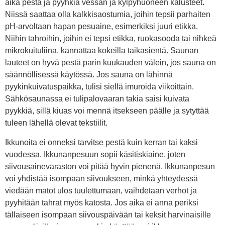
aika pestä ja pyyhkiä vessan ja kylpyhuoneen kalusteet.
Niissä saattaa olla kalkkisaostumia, joihin tepsii parhaiten
pH-arvoltaan hapan pesuaine, esimerkiksi juuri etikka.
Niihin tahroihin, joihin ei tepsi etikka, ruokasooda tai nihkeä
mikrokuituliina, kannattaa kokeilla taikasientä. Saunan
lauteet on hyvä pestä parin kuukauden välein, jos sauna on
säännöllisessä käytössä. Jos sauna on lähinnä
pyykinkuivatuspaikka, tulisi siellä imuroida viikoittain.
Sähkösaunassa ei tulipalovaaran takia saisi kuivata
pyykkiä, sillä kiuas voi mennä itsekseen päälle ja sytyttää
tuleen lähellä olevat tekstiilit.
Ikkunoita ei onneksi tarvitse pestä kuin kerran tai kaksi
vuodessa. Ikkunanpesuun sopii käsitiskiaine, joten
siivousainevaraston voi pitää hyvin pienenä. Ikkunanpesun
voi yhdistää isompaan siivoukseen, minkä yhteydessä
viedään matot ulos tuulettumaan, vaihdetaan verhot ja
pyyhitään tahrat myös katosta. Jos aika ei anna periksi
tällaiseen isompaan siivouspäivään tai keksit harvinaisille