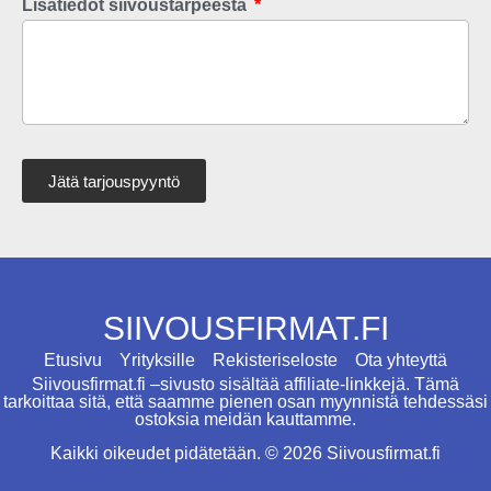
Lisätiedot siivoustarpeesta
Jätä tarjouspyyntö
SIIVOUSFIRMAT.FI
Etusivu
Yrityksille
Rekisteriseloste
Ota yhteyttä
Siivousfirmat.fi –sivusto sisältää affiliate-linkkejä. Tämä
tarkoittaa sitä, että saamme pienen osan myynnistä tehdessäsi
ostoksia meidän kauttamme.
Kaikki oikeudet pidätetään. © 2026 Siivousfirmat.fi