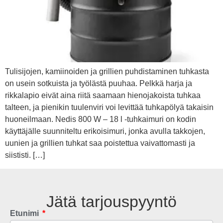
Tulisijojen, kamiinoiden ja grillien puhdistaminen tuhkasta
on usein sotkuista ja työlästä puuhaa. Pelkkä harja ja
rikkalapio eivät aina riitä saamaan hienojakoista tuhkaa
talteen, ja pienikin tuulenviri voi levittää tuhkapölyä takaisin
huoneilmaan. Nedis 800 W – 18 l -tuhkaimuri on kodin
käyttäjälle suunniteltu erikoisimuri, jonka avulla takkojen,
uunien ja grillien tuhkat saa poistettua vaivattomasti ja
siististi. […]
Jätä tarjouspyyntö
Etunimi