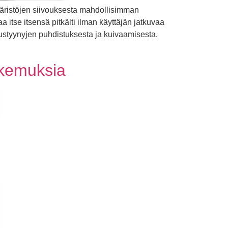
päristöjen siivouksesta mahdollisimman
a itse itsensä pitkälti ilman käyttäjän jatkuvaa
austyynyjen puhdistuksesta ja kuivaamisesta.
okemuksia