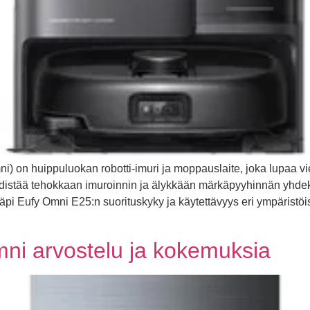
on huippuluokan robotti-imuri ja moppauslaite, joka lupaa vied
hdistää tehokkaan imuroinnin ja älykkään märkäpyyhinnän yhdeks
i Eufy Omni E25:n suorituskyky ja käytettävyys eri ympäristöissä 
i arvostelu ja kokemuksia