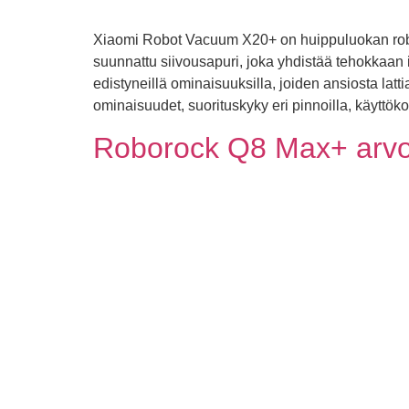
Xiaomi Robot Vacuum X20+ on huippuluokan robot
suunnattu siivousapuri, joka yhdistää tehokkaan
edistyneillä ominaisuuksilla, joiden ansiosta latt
ominaisuudet, suorituskyky eri pinnoilla, käyttö
Roborock Q8 Max+ arvo