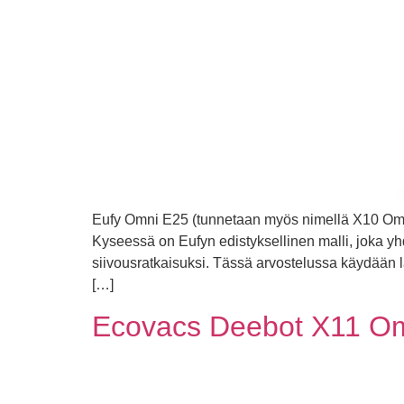
Eufy Omni E25 (tunnetaan myös nimellä X10 Omni) 
Kyseessä on Eufyn edistyksellinen malli, joka y
siivousratkaisuksi. Tässä arvostelussa käydään läp
[…]
Ecovacs Deebot X11 Omn