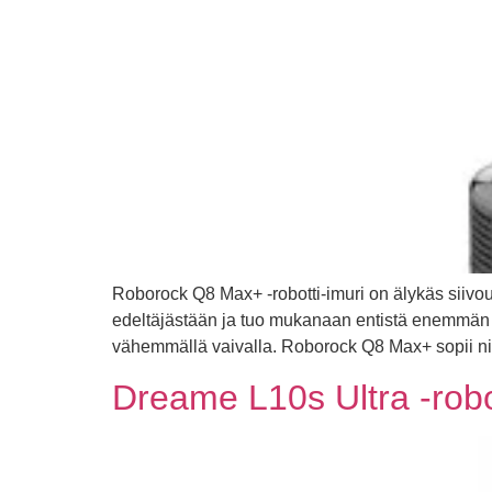
Roborock Q8 Max+ -robotti-imuri on älykäs siivous
edeltäjästään ja tuo mukanaan entistä enemmän t
vähemmällä vaivalla. Roborock Q8 Max+ sopii nii
Dreame L10s Ultra ‑robo