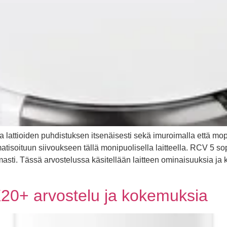
a lattioiden puhdistuksen itsenäisesti sekä imuroimalla että mo
isoituun siivoukseen tällä monipuolisella laitteella. RCV 5 sopi
masti. Tässä arvostelussa käsitellään laitteen ominaisuuksia ja 
20+ arvostelu ja kokemuksia