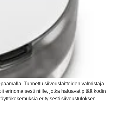
ppaamalla. Tunnettu siivouslaitteiden valmistaja
i erinomaisesti niille, jotka haluavat pitää kodin
käyttökokemuksia erityisesti siivoustuloksen