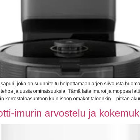
apuri, joka on suunniteltu helpottamaan arjen siivousta huomatt
ehoa ja uusia ominaisuuksia. Tämä laite imuroi ja moppaa latti
n kerrostaloasuntoon kuin isoon omakotitaloonkin – pitkän aku
tti-imurin arvostelu ja kokemuk