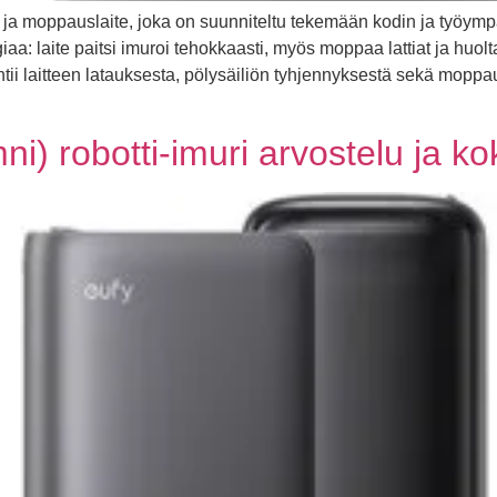
 ja moppauslaite, joka on suunniteltu tekemään kodin ja työym
a: laite paitsi imuroi tehokkaasti, myös moppaa lattiat ja huolta
tii laitteen latauksesta, pölysäiliön tyhjennyksestä sekä mopp
) robotti-imuri arvostelu ja k