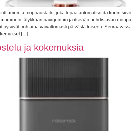
ti-imuri ja moppauslaite, joka lupaa automatisoida kodin siiv
 imuroinnin, älykkään navigoinnin ja itseään puhdistavan moppa
iat pysyvät puhtaina vaivattomasti päivästä toiseen. Seuraavassa
kokemukset […]
stelu ja kokemuksia