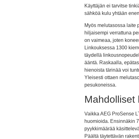
Käyttäjän ei tarvitse tin
sähköä kulu yhtään enem
Myös melutasossa laite p
hiljaisempi verrattuna pe
on vaimeaa, joten koneen
Linkouksessa 1300 kierr
täydellä linkousnopeudel
ääntä. Raskaalla, epätas
hienoista tärinää voi tun
Yleisesti ottaen meluta
pesukoneissa.
Mahdolliset
Vaikka AEG ProSense LT
huomioida. Ensinnäkin 7 kg
pyykkimäärää käsitteleväl
Päältä täytettävän raken