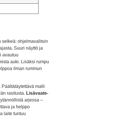
 selkeä: ohjelmavalitsin
ajasta. Suuri näyttö ja
i avautuu
ista auki. Lisäksi rumpu
 helppoa ilman rummun
Päältätäytettävä malli
än rasitusta.
Lisävaate-
tännöllistä arjessa –
ettava ja helppo
 laite tuntuu