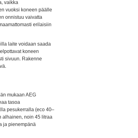
a, vaikka
en vuoksi koneen päälle
en onnistuu vaivatta
maamattomasti erilaisiin
illa laite voidaan saada
elpottavat koneen
vasti sivuun. Rakenne
vä.
nnän mukaan AEG
eaa tasoa
lla pesukerralla (eco 40–
 alhainen, noin 45 litraa
na ja pienempänä