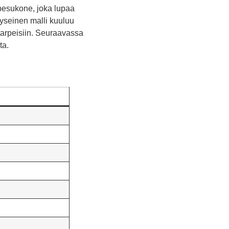
npesukone, joka lupaa
yseinen malli kuuluu
tarpeisiin. Seuraavassa
ta.