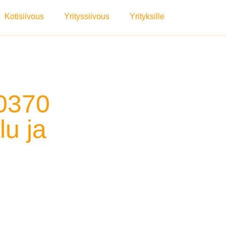
Kotisiivous
Yrityssiivous
Yrityksille
0370
u ja