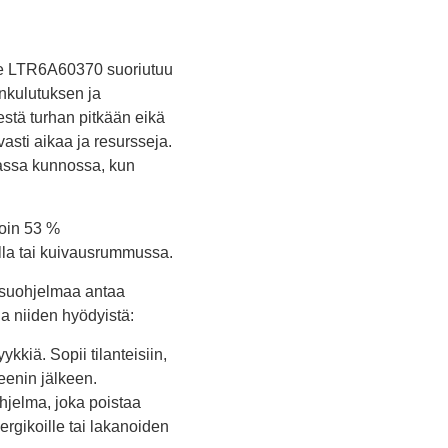
se LTR6A60370 suoriutuu
nkulutuksen ja
estä turhan pitkään eikä
vasti aikaa ja resursseja.
mmassa kunnossa, kun
noin 53 %
lla tai kuivausrummussa.
 pesuohjelmaa antaa
ja niiden hyödyistä:
kiä. Sopii tilanteisiin,
reenin jälkeen.
jelma, joka poistaa
ergikoille tai lakanoiden