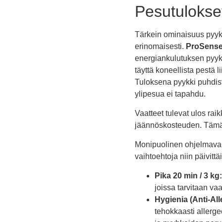
Pesutulokse
Tärkein ominaisuus pyy
erinomaisesti.
ProSense
energiankulutuksen pyykk
täyttä koneellista pestä l
Tuloksena pyykki puhdist
ylipesua ei tapahdu.
Vaatteet tulevat ulos rai
jäännöskosteuden. Tämä 
Monipuolinen ohjelmavalik
vaihtoehtoja niin päivitt
Pika 20 min / 3 kg:
joissa tarvitaan vaa
Hygienia (Anti-All
tehokkaasti allerge