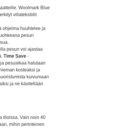
ivaatteille. Woolmark Blue
ityt villatekstiilit
mä ohjelma huuhtelee ja
y kuohkeana pesun
esua.
lla pesun voi ajastaa
ä.
Time Save
-
a ja pesuaikaa halutaan
hieman kosteaksi ja
i suoristumista kuivumaan
iksi ja ne käsitellään
 tiloissa. Vain noin 40
an, mihin perinteinen