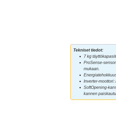
Tekniset tiedot:
7 kg täyttökapasit
ProSense-sensorij
mukaan.
Energiatehokkuus
Inverter-moottori
SoftOpening-kansi
kannen paiskautu