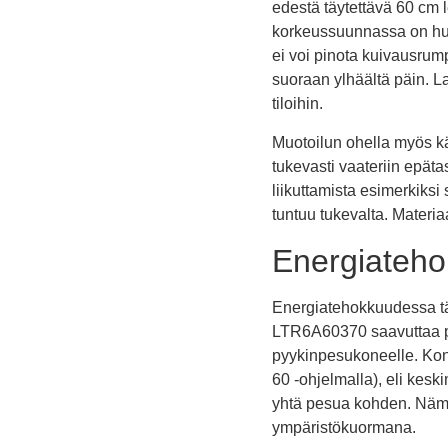
edestä täytettävä 60 cm l
korkeussuunnassa on huo
ei voi pinota kuivausrump
suoraan ylhäältä päin. La
tiloihin.
Muotoilun ohella myös k
tukevasti vaateriin epäta
liikuttamista esimerkiksi
tuntuu tukevalta. Materia
Energiateho
Energiatehokkuudessa t
LTR6A60370 saavuttaa
pyykinpesukoneelle. Konk
60 -ohjelmalla), eli kesk
yhtä pesua kohden. Nämä
ympäristökuormana.