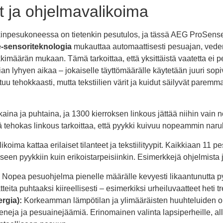
t ja ohjelmavalikoima
kinpesukoneessa on tietenkin pesutulos, ja tässä AEG ProSen
-sensoriteknologia
mukauttaa automaattisesti pesuajan, vede
imäärän mukaan. Tämä tarkoittaa, että yksittäistä vaatetta ei p
iian lyhyen aikaa – jokaiselle täyttömäärälle käytetään juuri sopi
uu tehokkaasti, mutta tekstiilien värit ja kuidut säilyvät pare
kkaina ja puhtaina, ja 1300 kierroksen linkous jättää niihin vain 
tehokas linkous tarkoittaa, että pyykki kuivuu nopeammin naru
oima kattaa erilaiset tilanteet ja tekstiilityypit. Kaikkiaan 11
äiseen pyykkiin kuin erikoistarpeisiinkin. Esimerkkejä ohjelmista 
Nopea pesuohjelma pienelle määrälle kevyesti likaantunutta pyyk
tteita puhtaaksi kiireellisesti – esimerkiksi urheiluvaatteet heti t
ergia):
Korkeamman lämpötilan ja ylimääräisten huuhteluiden oh
eneja ja pesuainejäämiä. Erinomainen valinta lapsiperheille, all