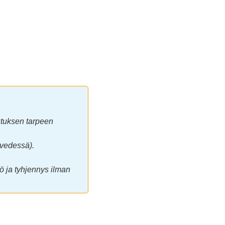
utuksen tarpeen
 vedessä).
.
ö ja tyhjennys ilman