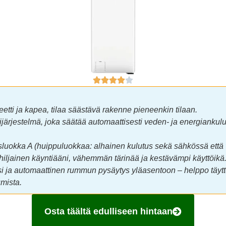
eetti ja kapea, tilaa säästävä rakenne pieneenkin tilaan.
ärjestelmä, joka säätää automaattisesti veden- ja energiankul
luokka A (huippuluokkaa: alhainen kulutus sekä sähkössä että
: hiljainen käyntiääni, vähemmän tärinää ja kestävämpi käyttöikä
 ja automaattinen rummun pysäytys yläasentoon – helppo täytt
mista.
Osta täältä edulliseen hintaan