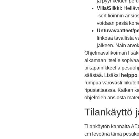
ja pyyhkeiden peru
Villa/Silkki:
Hellävar
-sertifioinnin ansio
voidaan pestä konee
Untuvavaatteet/pe
linkoaa tavallista 
jälkeen. Näin arvok
Ohjelmavalikoiman lisäks
alkamaan itselle sopiva
pikapainikkeella pesuohj
säästää. Lisäksi
helppo s
rumpua varovasti liikutel
ripustettaessa. Kaiken ka
ohjelmien ansiosta materi
Tilankäyttö 
Tilankäytön kannalta AEG
cm leveänä tämä pesukon