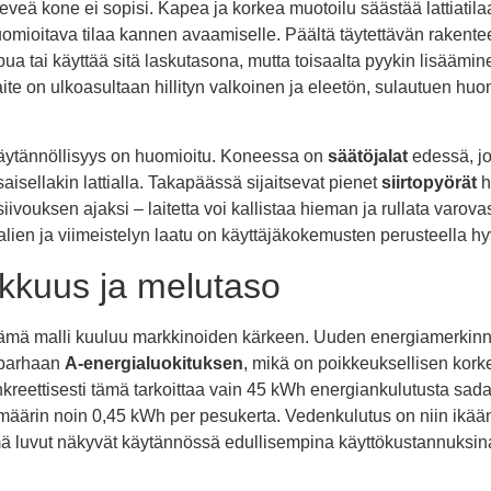
eveä kone ei sopisi. Kapea ja korkea muotoilu säästää lattiatila
mioitava tilaa kannen avaamiselle. Päältä täytettävän rakente
ua tai käyttää sitä laskutasona, mutta toisaalta pyykin lisäämin
ite on ulkoasultaan hillityn valkoinen ja eleetön, sulautuen huo
äytännöllisyys on huomioitu. Koneessa on
säätöjalat
edessä, jo
saisellakin lattialla. Takapäässä sijaitsevat pienet
siirtopyörät
h
 siivouksen ajaksi – laitetta voi kallistaa hieman ja rullata varo
alien ja viimeistelyn laatu on käyttäjäkokemusten perusteella hy
kkuus ja melutaso
ämä malli kuuluu markkinoiden kärkeen. Uuden energiamerki
 parhaan
A-energialuokituksen
, mikä on poikkeuksellisen kork
reettisesti tämä tarkoittaa vain 45 kWh energiankulutusta sada
imäärin noin 0,45 kWh per pesukerta. Vedenkulutus on niin ikään
 luvut näkyvät käytännössä edullisempina käyttökustannuksi