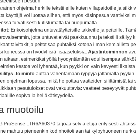
steelliseen pesuun.
ainen ohjelma herkille tekstiileille kuten villapaidoille ja silkk
sta käyttäjä voi luottaa siihen, että myös käsinpesua vaativiksi merk
ssa turvallisesti kutistumatta tai huopumatta.
itot:
Erikoisohjelma untuvatäytteisille takkeille ja peitoille. Tä
varovaisemmin, jotta untuvat eivät paakkuunnu ja tekstiili säily
kaat talvitakit ja peitot saa puhtaiksi kotona ilman kemiallista p
i koneessa on hyödyllisiä lisäasetuksia.
Ajastintoiminnon
avu
an aikaan, esimerkiksi yöllä hyödyntämään edullisempaa sähkö
elmien kestoa voi lyhentää, kun pyykki on vain kevyesti likaist
ilitys -toiminto
auttaa vähentämään ryppyjä jättämällä pyykin 
len ohjelman lopussa, mikä helpottaa vaatteiden silittämistä ta
ikkiaan pesutulokset ovat vakuuttavia: vaatteet peseytyvät puhta
aalille sopivalla helläkätisyydellä.
ja muotoilu
 ProSense LTR6A60370 tarjoaa selviä etuja erityisesti ahtaissa
e mahtuu pieneenkin kodinhoitotilaan tai kylpyhuoneen nurkka