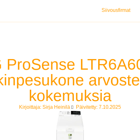
Siivousfirmat
 ProSense LTR6A6
kinpesukone arvostel
kokemuksia
Kirjoittaja:
Sirja Heinilä
Päivitetty: 7.10.2025