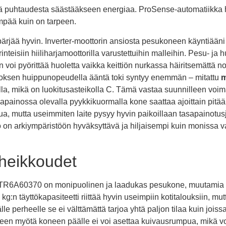
kiä puhtaudesta säästääkseen energiaa. ProSense-automatiikka huo
pää kuin on tarpeen.
ärjää hyvin. Inverter-moottorin ansiosta pesukoneen käyntiääni
rinteisiin hiiliharjamoottorilla varustettuihin malleihin. Pesu- j
 voi pyörittää huoletta vaikka keittiön nurkassa häiritsemättä n
oksen huippunopeudella ääntä toki syntyy enemmän – mitattu
m
la, mikä on luokitusasteikolla C. Tämä vastaa suunnilleen voi
apainossa olevalla pyykkikuormalla kone saattaa ajoittain pitä
tua, mutta useimmiten laite pysyy hyvin paikoillaan tasapainotu
so on arkiympäristöön hyväksyttävä ja hiljaisempi kuin monissa
 heikkoudet
R6A60370 on monipuolinen ja laadukas pesukone, muutamia ra
:n täyttökapasiteetti riittää hyvin useimpiin kotitalouksiin, mutt
le perheelle se ei välttämättä tarjoa yhtä paljon tilaa kuin jois
teen myötä koneen päälle ei voi asettaa kuivausrumpua, mikä vo