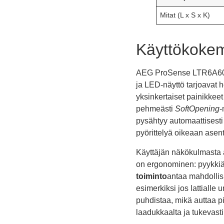
Mitat (L x S x K)
Käyttökokem
AEG ProSense LTR6A60370 
ja LED-näyttö tarjoavat h
yksinkertaiset painikkee
pehmeästi
SoftOpening
-
pysähtyy automaattisest
pyörittelyä oikeaan asen
Käyttäjän näkökulmasta 
on ergonominen: pyykkiä 
toiminto
antaa mahdollis
esimerkiksi jos lattialle
puhdistaa, mikä auttaa p
laadukkaalta ja tukevast