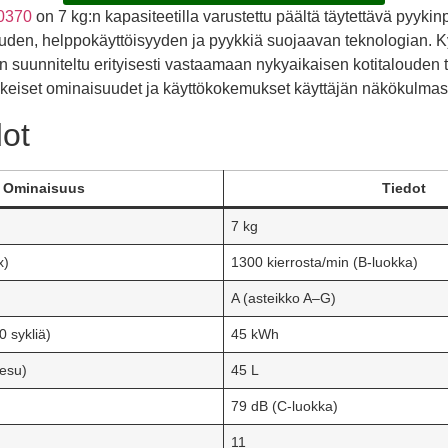
0370
on 7 kg:n kapasiteetilla varustettu päältä täytettävä pyyki
uden, helppokäyttöisyyden ja pyykkiä suojaavan teknologian. K
 suunniteltu erityisesti vastaamaan nykyaikaisen kotitalouden 
skeiset ominaisuudet ja käyttökokemukset käyttäjän näkökulmas
dot
Ominaisuus
Tiedot
7 kg
x)
1300 kierrosta/min (B-luokka)
A (asteikko A–G)
0 sykliä)
45 kWh
pesu)
45 L
79 dB (C-luokka)
11