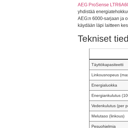
AEG ProSense LTR6A6
yhdistää energiatehokku
AEG:n 6000-sarjaan ja on
käydään läpi laitteen ke
Tekniset tie
Täyttökapasiteetti
Linkousnopeus (ma
Energialuokka
Energiankulutus (10
Vedenkulutus (per 
Melutaso (linkous)
Pesuohjelmia