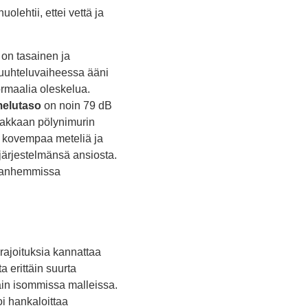
lehtii, ettei vettä ja
 on tasainen ja
a huuhteluvaiheessa ääni
ormaalia oleskelua.
elutaso
on noin 79 dB
makkaan pölynimurin
ä kovempaa meteliä ja
sjärjestelmänsä ansiosta.
 vanhemmissa
joituksia kannattaa
a erittäin suurta
sain isommissa malleissa.
i hankaloittaa