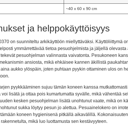
~40 x 60 x 90 cm
ukset ja helppokäyttöisyys
on suunniteltu arkikäyttöön miellyttäväksi. Käyttöliittymä on
elposti ymmärrettävää tietoa pesuohjelmista ja jäljellä olevasta 
t tekevät pesuohjelman valinnasta vaivatonta. Pesukoneen kans
mekanismin ansiosta, mikä ehkäisee kannen äkillistä paukahtam
i aina aukko ylöspäin, joten puhtaan pyykin ottaminen ulos on
toon.
arjen pyykkääminen sujuu tämän koneen kanssa mutkattomasti. 
voi lisätä ja ottaa pois kumartumatta syvälle, mikä vähentää sel
uuden kesken pesuohjelman lisätä unohtunut vaate, mikä on käy
 unohtunut sukka löytyy pesun jo alettua. Pesuainelokero on irrot
itämään koneen hygienisenä pitkällä aikavälillä. Kokonaisuutena
i rakennetulta, mikä luo luottamusta sen kestävyyteen.