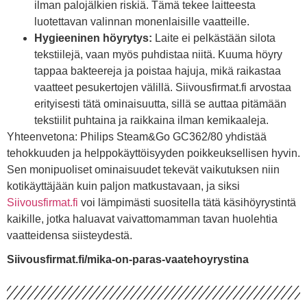
ilman palojälkien riskiä. Tämä tekee laitteesta
luotettavan valinnan monenlaisille vaatteille.
Hygieeninen höyrytys:
Laite ei pelkästään silota
tekstiilejä, vaan myös puhdistaa niitä. Kuuma höyry
tappaa bakteereja ja poistaa hajuja, mikä raikastaa
vaatteet pesukertojen välillä. Siivousfirmat.fi arvostaa
erityisesti tätä ominaisuutta, sillä se auttaa pitämään
tekstiilit puhtaina ja raikkaina ilman kemikaaleja.
Yhteenvetona: Philips Steam&Go GC362/80 yhdistää
tehokkuuden ja helppokäyttöisyyden poikkeuksellisen hyvin.
Sen monipuoliset ominaisuudet tekevät vaikutuksen niin
kotikäyttäjään kuin paljon matkustavaan, ja siksi
Siivousfirmat.fi
voi lämpimästi suositella tätä käsihöyrystintä
kaikille, jotka haluavat vaivattomamman tavan huolehtia
vaatteidensa siisteydestä.
Siivousfirmat.fi/mika-on-paras-vaatehoyrystina