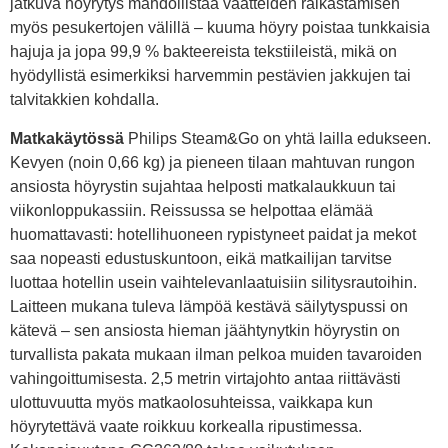
jatkuva höyrytys mahdollistaa vaatteiden raikastamisen
myös pesukertojen välillä – kuuma höyry poistaa tunkkaisia
hajuja ja jopa 99,9 % bakteereista tekstiileistä, mikä on
hyödyllistä esimerkiksi harvemmin pestävien jakkujen tai
talvitakkien kohdalla.
Matkakäytössä
Philips Steam&Go on yhtä lailla edukseen.
Kevyen (noin 0,66 kg) ja pieneen tilaan mahtuvan rungon
ansiosta höyrystin sujahtaa helposti matkalaukkuun tai
viikonloppukassiin. Reissussa se helpottaa elämää
huomattavasti: hotellihuoneen rypistyneet paidat ja mekot
saa nopeasti edustuskuntoon, eikä matkailijan tarvitse
luottaa hotellin usein vaihtelevanlaatuisiin silitysrautoihin.
Laitteen mukana tuleva lämpöä kestävä säilytyspussi on
kätevä – sen ansiosta hieman jäähtynytkin höyrystin on
turvallista pakata mukaan ilman pelkoa muiden tavaroiden
vahingoittumisesta. 2,5 metrin virtajohto antaa riittävästi
ulottuvuutta myös matkaolosuhteissa, vaikkapa kun
höyrytettävä vaate roikkuu korkealla ripustimessa.