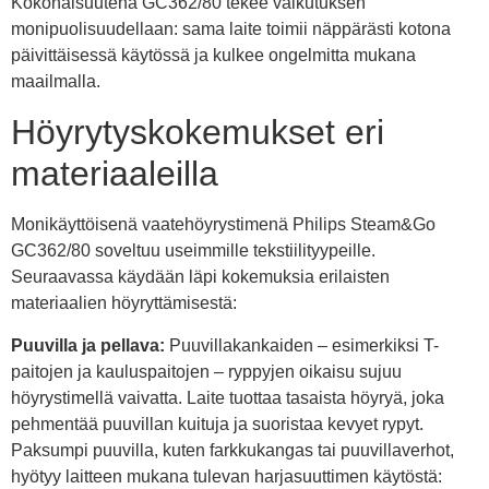
Kokonaisuutena GC362/80 tekee vaikutuksen
monipuolisuudellaan: sama laite toimii näppärästi kotona
päivittäisessä käytössä ja kulkee ongelmitta mukana
maailmalla.
Höyrytyskokemukset eri
materiaaleilla
Monikäyttöisenä vaatehöyrystimenä Philips Steam&Go
GC362/80 soveltuu useimmille tekstiilityypeille.
Seuraavassa käydään läpi kokemuksia erilaisten
materiaalien höyryttämisestä:
Puuvilla ja pellava:
Puuvillakankaiden – esimerkiksi T-
paitojen ja kauluspaitojen – ryppyjen oikaisu sujuu
höyrystimellä vaivatta. Laite tuottaa tasaista höyryä, joka
pehmentää puuvillan kuituja ja suoristaa kevyet rypyt.
Paksumpi puuvilla, kuten farkkukangas tai puuvillaverhot,
hyötyy laitteen mukana tulevan harjasuuttimen käytöstä: