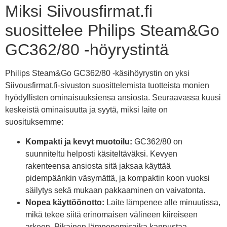
Miksi Siivousfirmat.fi
suosittelee Philips Steam&Go
GC362/80 -höyrystintä
Philips Steam&Go GC362/80 -käsihöyrystin on yksi
Siivousfirmat.fi-sivuston suosittelemista tuotteista monien
hyödyllisten ominaisuuksiensa ansiosta. Seuraavassa kuusi
keskeistä ominaisuutta ja syytä, miksi laite on
suosituksemme:
Kompakti ja kevyt muotoilu:
GC362/80 on
suunniteltu helposti käsiteltäväksi. Kevyen
rakenteensa ansiosta sitä jaksaa käyttää
pidempäänkin väsymättä, ja kompaktin koon vuoksi
säilytys sekä mukaan pakkaaminen on vaivatonta.
Nopea käyttöönotto:
Laite lämpenee alle minuutissa,
mikä tekee siitä erinomaisen välineen kiireiseen
arkeen. Pikainen lämpenemisaika kannustaa