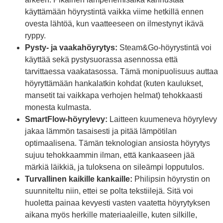
käyttämään höyrystintä vaikka viime hetkillä ennen
ovesta lähtöä, kun vaatteeseen on ilmestynyt ikävä
ryppy.
Pysty- ja vaakahöyrytys:
Steam&Go-höyrystintä voi
käyttää sekä pystysuorassa asennossa että
tarvittaessa vaakatasossa. Tämä monipuolisuus auttaa
höyryttämään hankalatkin kohdat (kuten kaulukset,
mansetit tai vaikkapa verhojen helmat) tehokkaasti
monesta kulmasta.
SmartFlow-höyrylevy:
Laitteen kuumeneva höyrylevy
jakaa lämmön tasaisesti ja pitää lämpötilan
optimaalisena. Tämän teknologian ansiosta höyrytys
sujuu tehokkaammin ilman, että kankaaseen jää
märkiä läikkiä, ja tuloksena on sileämpi lopputulos.
Turvallinen kaikille kankaille:
Philipsin höyrystin on
suunniteltu niin, ettei se polta tekstiilejä. Sitä voi
huoletta painaa kevyesti vasten vaatetta höyrytyksen
aikana myös herkille materiaaleille, kuten silkille,