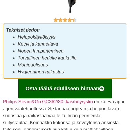
Tekniset tiedot:
Helppokäyttöisyys
Kevyt ja kannettava
Nopea lämpeneminen
Turvallinen herkille kankaille
Monipuolisuus
Hygieeninen raikastus
Osta täältä edulliseen hintaan
Philips Steam&Go GC362/80 -käsihöyrystin
on kätevä apuri
arjen vaatehuollossa. Se tarjoaa nopean ja helpon tavan
suoristaa ja raikastaa vaatteita ilman perinteistä
silitysrautaa. Kompaktin kokonsa ja keveytensä ansiosta
laite sopii erinomaisesti niin kotiin kuin matkakäyttöön.