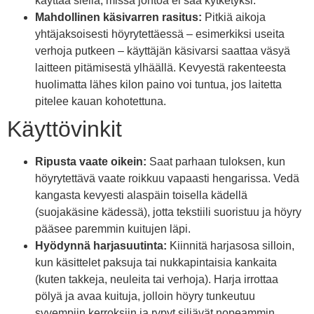
käyttää siellä, missä johtoa ei saa kytketyksi.
Mahdollinen käsivarren rasitus:
Pitkiä aikoja
yhtäjaksoisesti höyrytettäessä – esimerkiksi useita
verhoja putkeen – käyttäjän käsivarsi saattaa väsyä
laitteen pitämisestä ylhäällä. Kevyestä rakenteesta
huolimatta lähes kilon paino voi tuntua, jos laitetta
pitelee kauan kohotettuna.
Käyttövinkit
Ripusta vaate oikein:
Saat parhaan tuloksen, kun
höyrytettävä vaate roikkuu vapaasti hengarissa. Vedä
kangasta kevyesti alaspäin toisella kädellä
(suojakäsine kädessä), jotta tekstiili suoristuu ja höyry
pääsee paremmin kuitujen läpi.
Hyödynnä harjasuutinta:
Kiinnitä harjasosa silloin,
kun käsittelet paksuja tai nukkapintaisia kankaita
(kuten takkeja, neuleita tai verhoja). Harja irrottaa
pölyä ja avaa kuituja, jolloin höyry tunkeutuu
syvempiin kerroksiin ja rypyt siliävät nopeammin.