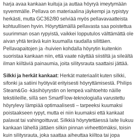
harja avaa kankaan kuituja ja auttaa höyryä imeytymään
syvemmälle. Pellava on materiaalina jäykempi ja rypistyy
herkästi, mutta GC362/80 selviää myös pellavavaatteista
kohtuullisen hyvin. Höyryttämällä pellavasta saa poistettua
suurimman osan rypyistä, vaikkei lopputulos välttämättä ole
aivan yhtä terävä kuin kuumalla raudalla silittäen.
Pellavapaitojen ja -huivien kohdalla höyrytin kuitenkin
suoristaa kankaan niin, että vaate näyttää siistiltä ja sileältä
ilman kiiltäviä painaumia, joita silitysrauta saattaisi jättää.
Silkki ja herkät kankaat:
Herkät materiaalit kuten silkki,
sifonki ja satiini hyötyvät erityisesti höyryttämisestä. Philips
Steam&Go -käsihöyrystin on lempeä vaihtoehto näille
tekstiileille, sillä sen SmartFlow-teknologialla varustettu
höyrylevy lämpiää optimaalisesti – tarpeeksi kuumaksi
poistaakseen rypyt, mutta ei niin kuumaksi että kankaat
palavat tai vahingoittuvat. Silkkiä höyrytettäessä laite liukuu
kankaan lähellä jättäen silkin pinnan virheettömäksi, toisin
kuin silitysrauta, joka saattaa aiheuttaa kiiltoa tai jopa