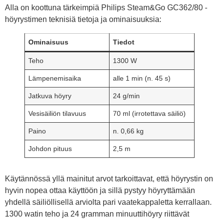
Alla on koottuna tärkeimpiä Philips Steam&Go GC362/80 -
höyrystimen teknisiä tietoja ja ominaisuuksia:
Ominaisuus
Tiedot
Teho
1300 W
Lämpenemisaika
alle 1 min (n. 45 s)
Jatkuva höyry
24 g/min
Vesisäiliön tilavuus
70 ml (irrotettava säiliö)
Paino
n. 0,66 kg
Johdon pituus
2,5 m
Käytännössä yllä mainitut arvot tarkoittavat, että höyrystin on
hyvin nopea ottaa käyttöön ja sillä pystyy höyryttämään
yhdellä säiliöllisellä arviolta pari vaatekappaletta kerrallaan.
1300 watin teho ja 24 gramman minuuttihöyry riittävät