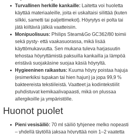
Turvallinen herkille kankaille:
Laitetta voi huoletta
käyttää materiaaleille, joita ei uskaltaisi silittää (kuten
silkki, sametti tai paljettimekot). Höyrytys ei polta tai
jätä kiiltäviä jälkiä vaatteisiin.
Monipuolisuus:
Philips Steam&Go GC362/80 toimii
sekä pysty- että vaakasuorassa, mikä lisää
käyttömukavuutta. Sen mukana tuleva harjasuutin
tehostaa höyryttämistä paksuilla kankailla ja lämpöä
eristävä suojakäsine suojaa käsiä höyryltä.
Hygieeninen raikastus:
Kuuma höyry poistaa hajuja
(esimerkiksi tupakan tai hien hajun) ja jopa 99,9 %
bakteereista tekstiileistä. Vaatteet ja kodintekstiilit
puhdistuvat kemikaalivapaasti, mikä on plussaa
allergikoille ja ympäristölle.
Huonot puolet
Pieni vesisäiliö:
70 ml säiliö tyhjenee melko nopeasti
– yhdellä täytöllä jaksaa höyryttää noin 1–2 vaatetta