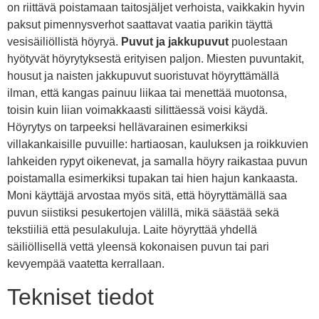
on riittävä poistamaan taitosjäljet verhoista, vaikkakin hyvin
paksut pimennysverhot saattavat vaatia parikin täyttä
vesisäiliöllistä höyryä.
Puvut ja jakkupuvut
puolestaan
hyötyvät höyrytyksestä erityisen paljon. Miesten puvuntakit,
housut ja naisten jakkupuvut suoristuvat höyryttämällä
ilman, että kangas painuu liikaa tai menettää muotonsa,
toisin kuin liian voimakkaasti silittäessä voisi käydä.
Höyrytys on tarpeeksi hellävarainen esimerkiksi
villakankaisille puvuille: hartiaosan, kauluksen ja roikkuvien
lahkeiden rypyt oikenevat, ja samalla höyry raikastaa puvun
poistamalla esimerkiksi tupakan tai hien hajun kankaasta.
Moni käyttäjä arvostaa myös sitä, että höyryttämällä saa
puvun siistiksi pesukertojen välillä, mikä säästää sekä
tekstiiliä että pesulakuluja. Laite höyryttää yhdellä
säiliöllisellä vettä yleensä kokonaisen puvun tai pari
kevyempää vaatetta kerrallaan.
Tekniset tiedot