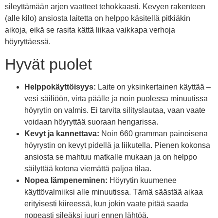
sileyttämään arjen vaatteet tehokkaasti. Kevyen rakenteen
(alle kilo) ansiosta laitetta on helppo käsitellä pitkiäkin
aikoja, eikä se rasita kättä liikaa vaikkapa verhoja
höyryttäessä.
Hyvät puolet
Helppokäyttöisyys:
Laite on yksinkertainen käyttää –
vesi säiliöön, virta päälle ja noin puolessa minuutissa
höyrytin on valmis. Ei tarvita silityslautaa, vaan vaate
voidaan höyryttää suoraan hengarissa.
Kevyt ja kannettava:
Noin 660 gramman painoisena
höyrystin on kevyt pidellä ja liikutella. Pienen kokonsa
ansiosta se mahtuu matkalle mukaan ja on helppo
säilyttää kotona viemättä paljoa tilaa.
Nopea lämpeneminen:
Höyrytin kuumenee
käyttövalmiiksi alle minuutissa. Tämä säästää aikaa
erityisesti kiireessä, kun jokin vaate pitää saada
nopeasti sileäksi juuri ennen lähtöä.