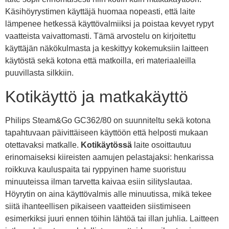
Käsihöyrystimen käyttäjä huomaa nopeasti, että laite
lämpenee hetkessä käyttövalmiiksi ja poistaa kevyet rypyt
vaatteista vaivattomasti. Tämä arvostelu on kirjoitettu
käyttäjän näkökulmasta ja keskittyy kokemuksiin laitteen
käytöstä sekä kotona että matkoilla, eri materiaaleilla
puuvillasta silkkiin.
Kotikäyttö ja matkakäyttö
Philips Steam&Go GC362/80 on suunniteltu sekä kotona
tapahtuvaan päivittäiseen käyttöön että helposti mukaan
otettavaksi matkalle.
Kotikäytössä
laite osoittautuu
erinomaiseksi kiireisten aamujen pelastajaksi: henkarissa
roikkuva kauluspaita tai ryppyinen hame suoristuu
minuuteissa ilman tarvetta kaivaa esiin silityslautaa.
Höyrytin on aina käyttövalmis alle minuutissa, mikä tekee
siitä ihanteellisen pikaiseen vaatteiden siistimiseen
esimerkiksi juuri ennen töihin lähtöä tai illan juhlia. Laitteen