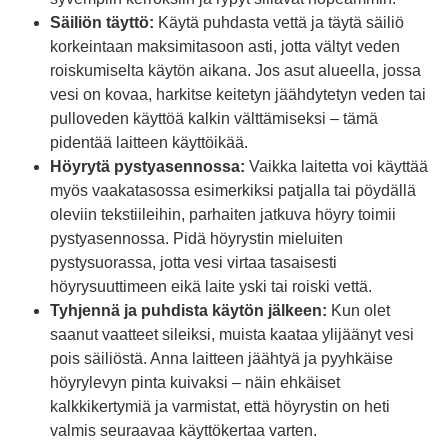
Säiliön täyttö:
Käytä puhdasta vettä ja täytä säiliö
korkeintaan maksimitasoon asti, jotta vältyt veden
roiskumiselta käytön aikana. Jos asut alueella, jossa
vesi on kovaa, harkitse keitetyn jäähdytetyn veden tai
pulloveden käyttöä kalkin välttämiseksi – tämä
pidentää laitteen käyttöikää.
Höyrytä pystyasennossa:
Vaikka laitetta voi käyttää
myös vaakatasossa esimerkiksi patjalla tai pöydällä
oleviin tekstiileihin, parhaiten jatkuva höyry toimii
pystyasennossa. Pidä höyrystin mieluiten
pystysuorassa, jotta vesi virtaa tasaisesti
höyrysuuttimeen eikä laite yski tai roiski vettä.
Tyhjennä ja puhdista käytön jälkeen:
Kun olet
saanut vaatteet sileiksi, muista kaataa ylijäänyt vesi
pois säiliöstä. Anna laitteen jäähtyä ja pyyhkäise
höyrylevyn pinta kuivaksi – näin ehkäiset
kalkkikertymiä ja varmistat, että höyrystin on heti
valmis seuraavaa käyttökertaa varten.