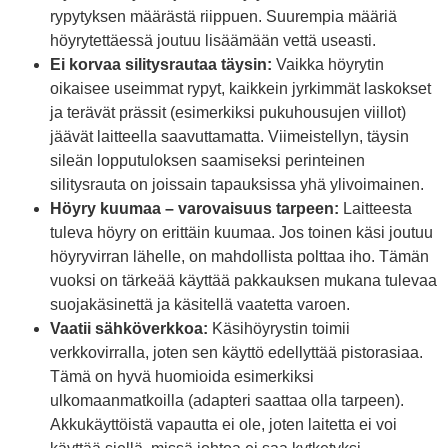
rypytyksen määrästä riippuen. Suurempia määriä
höyrytettäessä joutuu lisäämään vettä useasti.
Ei korvaa silitysrautaa täysin:
Vaikka höyrytin
oikaisee useimmat rypyt, kaikkein jyrkimmät laskokset
ja terävät prässit (esimerkiksi pukuhousujen viillot)
jäävät laitteella saavuttamatta. Viimeistellyn, täysin
sileän lopputuloksen saamiseksi perinteinen
silitysrauta on joissain tapauksissa yhä ylivoimainen.
Höyry kuumaa – varovaisuus tarpeen:
Laitteesta
tuleva höyry on erittäin kuumaa. Jos toinen käsi joutuu
höyryvirran lähelle, on mahdollista polttaa iho. Tämän
vuoksi on tärkeää käyttää pakkauksen mukana tulevaa
suojakäsinettä ja käsitellä vaatetta varoen.
Vaatii sähköverkkoa:
Käsihöyrystin toimii
verkkovirralla, joten sen käyttö edellyttää pistorasiaa.
Tämä on hyvä huomioida esimerkiksi
ulkomaanmatkoilla (adapteri saattaa olla tarpeen).
Akkukäyttöistä vapautta ei ole, joten laitetta ei voi