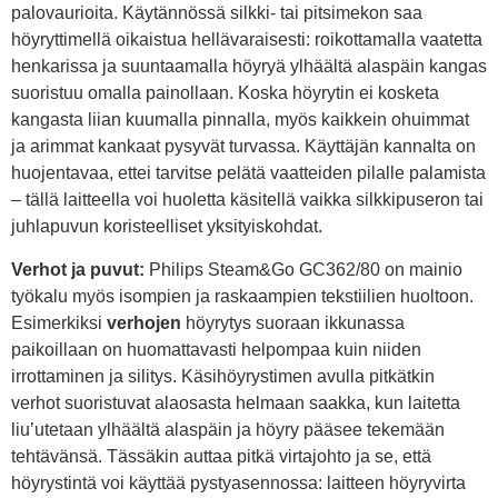
palovaurioita. Käytännössä silkki- tai pitsimekon saa
höyryttimellä oikaistua hellävaraisesti: roikottamalla vaatetta
henkarissa ja suuntaamalla höyryä ylhäältä alaspäin kangas
suoristuu omalla painollaan. Koska höyrytin ei kosketa
kangasta liian kuumalla pinnalla, myös kaikkein ohuimmat
ja arimmat kankaat pysyvät turvassa. Käyttäjän kannalta on
huojentavaa, ettei tarvitse pelätä vaatteiden pilalle palamista
– tällä laitteella voi huoletta käsitellä vaikka silkkipuseron tai
juhlapuvun koristeelliset yksityiskohdat.
Verhot ja puvut:
Philips Steam&Go GC362/80 on mainio
työkalu myös isompien ja raskaampien tekstiilien huoltoon.
Esimerkiksi
verhojen
höyrytys suoraan ikkunassa
paikoillaan on huomattavasti helpompaa kuin niiden
irrottaminen ja silitys. Käsihöyrystimen avulla pitkätkin
verhot suoristuvat alaosasta helmaan saakka, kun laitetta
liu’utetaan ylhäältä alaspäin ja höyry pääsee tekemään
tehtävänsä. Tässäkin auttaa pitkä virtajohto ja se, että
höyrystintä voi käyttää pystyasennossa: laitteen höyryvirta