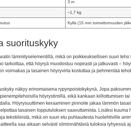
3 m
~1,7 kg
mutus
Kyllä (15 min toimettomuuden jälk
a suorituskyky
watin lämmityselementillä, mikä on poikkeuksellisen suuri teho 
o tarkoittaa, että höyryä muodostuu nopeasti ja jatkuvasti – höy
n voimakas ja tasainen höyryvirta kostuttaa ja pehmentää teho
uskyky näkyy erinomaisena rypynpoistokykynä. Jopa paksummiss
ienempitehoisilla höyrystimillä, eikä kankaan kiillottumisen tai
udalla. Höyrysuuttimen keraaminen pinnoite jakaa lämmön tasaise
elpottaa tasaisen lopputuloksen saavuttamista. Lisäksi kuuma 
uja tekstiileistä, mikä on suuri etu puhtaudesta huolehtiville amm
laitteella saa aikaan selvästi silminnähtäviä tuloksia lyhyessä a