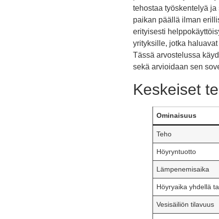
tehostaa työskentelyä ja 
paikan päällä ilman erilli
erityisesti helppokäyttöi
yrityksille, jotka haluava
Tässä arvostelussa käydä
sekä arvioidaan sen sove
Keskeiset te
Ominaisuus
Teho
Höyryntuotto
Lämpenemisaika
Höyryaika yhdellä tan
Vesisäiliön tilavuus