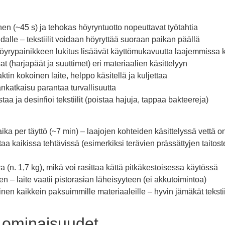
 (~45 s) ja tehokas höyryntuotto nopeuttavat työtahtia
audalle – tekstiilit voidaan höyryttää suoraan paikan päällä
 höyrypainikkeen lukitus lisäävät käyttömukavuutta laajemmissa 
t (harjapäät ja suuttimet) eri materiaalien käsittelyyn
in kokoinen laite, helppo käsitellä ja kuljettaa
nkatkaisu parantaa turvallisuutta
aa ja desinfioi tekstiilit (poistaa hajuja, tappaa bakteereja)
ka per täyttö (~7 min) – laajojen kohteiden käsittelyssä vettä on
utaa kaikissa tehtävissä (esimerkiksi terävien prässättyjen taito
 (n. 1,7 kg), mikä voi rasittaa kättä pitkäkestoisessa käytössä
en – laite vaatii pistorasian läheisyyteen (ei akkutoimintoa)
inen kaikkein paksuimmille materiaaleille – hyvin jämäkät tekstiil
 ominaisuudet