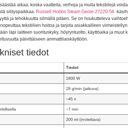
säästää aikaa, koska vaatteita, verhoja ja muita tekstiilejä voida
stä silityspaikkaa.
Russell Hobbs Steam Genie 27220-56
-käsih
syyttä ja tehokkuutta silmällä pitäen. Se on houkutteleva vaihtoe
t nopeuttaa tekstiilien hoitoa ja tarjota asiakkailleen viimeistell
än läpi laitteen suorituskyky, höyryntuotto, käyttöaika ja muut
ltuvuutta päivittäiseen ammattilaiskäyttöön.
kniset tiedot
Tiedot
1800 W
28 g/min (jatkuva)
~45 s
killisella
~7 min
200 ml (irrotettava)