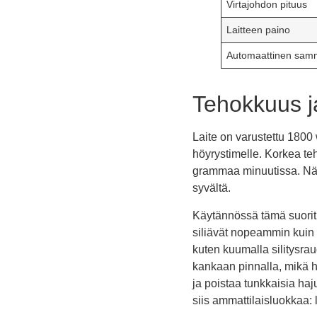
Virtajohdon pituus
Laitteen paino
Automaattinen sam
Tehokkuus j
Laite on varustettu 1800 
höyrystimelle. Korkea teh
grammaa minuutissa. Näi
syvältä.
Käytännössä tämä suorit
siliävät nopeammin kuin p
kuten kuumalla silitysra
kankaan pinnalla, mikä h
ja poistaa tunkkaisia haj
siis ammattilaisluokkaa: 