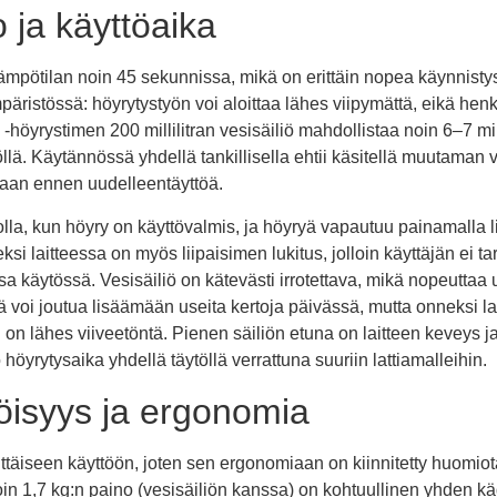
 ja käyttöaika
lämpötilan noin 45 sekunnissa, mikä on erittäin nopea käynnist
päristössä: höyrytystyön voi aloittaa lähes viipymättä, eikä hen
-höyrystimen 200 millilitran vesisäiliö mahdollistaa noin 6–7 m
llä. Käytännössä yhdellä tankillisella ehtii käsitellä muutaman v
aan ennen uudelleentäyttöä.
olla, kun höyry on käyttövalmis, ja höyryä vapautuu painamalla l
i laitteessa on myös liipaisimen lukitus, jolloin käyttäjän ei tarv
a käytössä. Vesisäiliö on kätevästi irrotettava, mikä nopeuttaa 
ä voi joutua lisäämään useita kertoja päivässä, mutta onneksi la
 lähes viiveetöntä. Pienen säiliön etuna on laitteen keveys j
höyrytysaika yhdellä täytöllä verrattuna suuriin lattiamalleihin.
öisyys ja ergonomia
vittäiseen käyttöön, joten sen ergonomiaan on kiinnitetty huomio
oin 1,7 kg:n paino (vesisäiliön kanssa) on kohtuullinen yhden käd