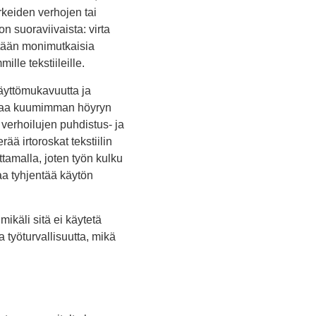
rkeiden verhojen tai
on suoraviivaista: virta
itään monimutkaisia
ille tekstiileille.
käyttömukavuutta ja
entaa kuumimman höyryn
 verhoilujen puhdistus- ja
ää irtoroskat tekstiilin
tamalla, joten työn kulku
taa tyhjentää käytön
ikäli sitä ei käytetä
työturvallisuutta, mikä