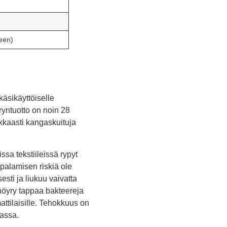
een)
käsikäyttöiselle
ryntuotto on noin 28
kkaasti kangaskuituja
a tekstiileissä rypyt
 palamisen riskiä ole
sti ja liukuu vaivatta
höyry tappaa bakteereja
attilaisille. Tehokkuus on
jassa.