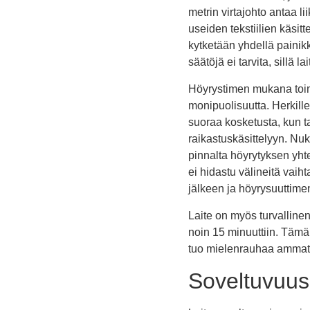
metrin virtajohto antaa 
useiden tekstiilien käsitt
kytketään yhdellä painik
säätöjä ei tarvita, sillä 
Höyrystimen mukana toimit
monipuolisuutta. Herkill
suoraa kosketusta, kun ta
raikastuskäsittelyyn. Nuk
pinnalta höyrytyksen yhte
ei hidastu välineitä vaih
jälkeen ja höyrysuuttimen
Laite on myös turvalline
noin 15 minuuttiin. Tämä
tuo mielenrauhaa ammatti
Soveltuvuus