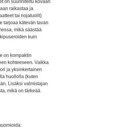
det on suunniteltu kovaan
aan raikastaa ja
atteet tai nojatuolit)
te tarjoaa kätevän tavan
timessa, mikä säästää
kkipuseroiden kuin
ie on kompaktin
iseen kohteeseen. Vaikka
ori ja yksinkertainen
la huollolla (kuten
ään. Lisäksi valmistajan
sta, mikä on tärkeää
 huomioida: