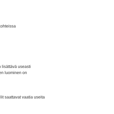
kohteissa
 lisättävä useasti
sten luominen on
it saattavat vaatia useita