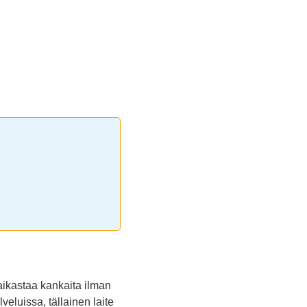
raikastaa kankaita ilman
lveluissa, tällainen laite