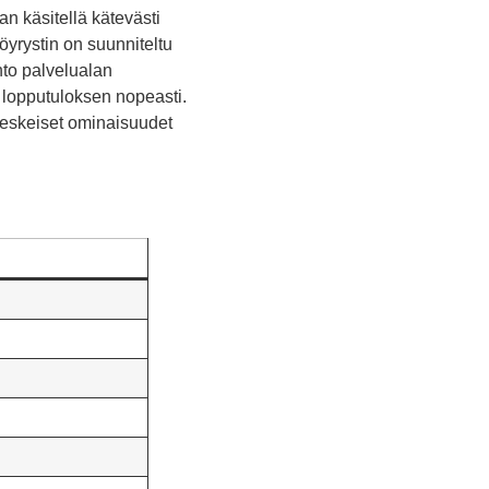
an käsitellä kätevästi
öyrystin on suunniteltu
hto palvelualan
yn lopputuloksen nopeasti.
 keskeiset ominaisuudet