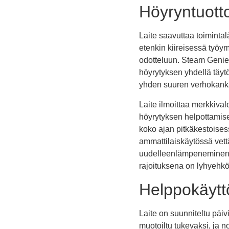
Höyryntuotto
Laite saavuttaa toiminta
etenkin kiireisessä työym
odotteluun. Steam Genie 
höyrytyksen yhdellä täytö
yhden suuren verhokank
Laite ilmoittaa merkkival
höyrytyksen helpottamiseks
koko ajan pitkäkestoisess
ammattilaiskäytössä vett
uudelleenlämpeneminen on
rajoituksena on lyhyehkö 
Helppokäytt
Laite on suunniteltu päi
muotoiltu tukevaksi, ja n