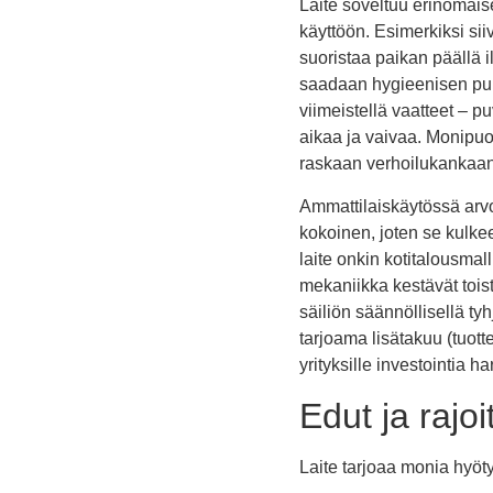
Laite soveltuu erinomaise
käyttöön. Esimerkiksi si
suoristaa paikan päällä il
saadaan hygieenisen puhta
viimeistellä vaatteet – p
aikaa ja vaivaa. Monipuol
raskaan verhoilukankaan 
Ammattilaiskäytössä arvo
kokoinen, joten se kulke
laite onkin kotitalousma
mekaniikka kestävät toist
säiliön säännöllisellä ty
tarjoama lisätakuu (tuott
yrityksille investointia ha
Edut ja rajoi
Laite tarjoaa monia hyöt