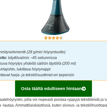
mityselementti (28 g/min höyryntuotto)
otto
: käyttövalmis ~45 sekunnissa
tkuva höyrytys yhdellä säiliön täytöllä (200 ml)
virtajohto, lukittava höyrynappi
ttavat harja- ja tekstiilisuuttimet eri tarpeisiin
Osta täältä edulliseen hintaan
aatehöyrystin, jolla voi nopeasti poistaa ryppyjä tekstiileistä ja 
ja -lautaa. Ammattilaiskäytössä, kuten siivous- ja tekstiilihuoltopa