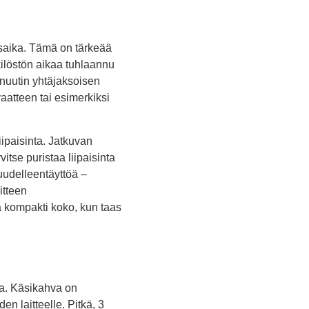
ysaika. Tämä on tärkeää
kilöstön aikaa tuhlaannu
inuutin yhtäjaksoisen
aatteen tai esimerkiksi
iipaisinta. Jatkuvan
itse puristaa liipaisinta
uudelleentäyttöä –
itteen
a kompakti koko, kun taas
ta. Käsikahva on
en laitteelle. Pitkä, 3