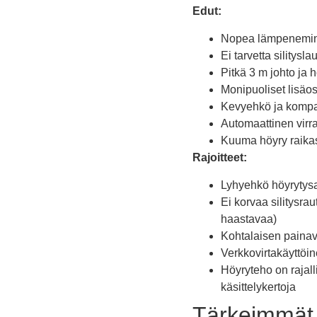
Edut:
Nopea lämpeneminen
Ei tarvetta silitysl
Pitkä 3 m johto ja
Monipuoliset lisäosa
Kevyehkö ja kompakt
Automaattinen virra
Kuuma höyry raikast
Rajoitteet:
Lyhyehkö höyrytysai
Ei korvaa silitysra
haastavaa)
Kohtalaisen painava
Verkkovirtakäyttöin
Höyryteho on rajall
käsittelykertoja
Tärkeimmät