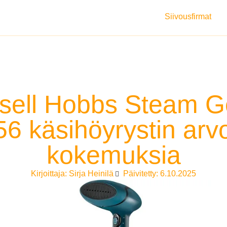
Siivousfirmat
sell Hobbs Steam G
6 käsihöyrystin arvo
kokemuksia
Kirjoittaja:
Sirja Heinilä
Päivitetty: 6.10.2025