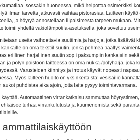
liikkumatilaa isossakin huoneessa, mikä helpottaa esimerkiksi ko
elyä ilman tarvetta jatkuvasti vaihtaa pistorasiaa. Laitteen käyttö 
keella, ja höyryä annostellaan liipaisimesta tarpeen mukaan. M
laite toimii yhdellä vakiolämpötila-asetuksella, joka soveltuu useimm
etaan useita vaihdettavia suuttimia ja harjoja, jotka lisäävät 
e kankaille on oma tekstiilisuutin, jonka pehmeä päällys vaim
as erillinen harjallinen suutin sopii paksumpiin kankaisiin sekä
an ja pölyn poistoon laitteessa on oma nukka-/pölyharja, joka ker
ydessä. Varusteiden kiinnitys ja irrotus käyvät nopeasti napsaut
taessa. Myös laitteen huolto on yksinkertaista: vesisäiliö kannat
 aukot puhdistaa aika ajoin, jotta laite pysyy toimintavarmana.
n käyttää. Automaattinen virrankatkaisu sammuttaa höyrystimen, m
 ehkäisee turhaa virrankulutusta ja kuumenemista sekä parantaa 
laisille.
 ammattilaiskäyttöön