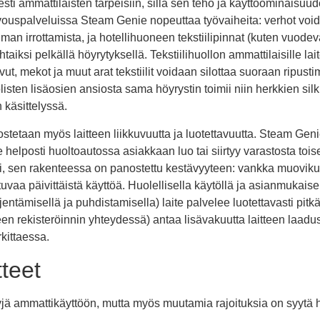
sti ammattilaisten tarpeisiin, sillä sen teho ja käyttöominaisuu
ivouspalveluissa Steam Genie nopeuttaa työvaiheita: verhot void
man irrottamista, ja hotellihuoneen tekstiilipinnat (kuten vuodeva
iksi pelkällä höyrytyksellä. Tekstiilihuollon ammattilaisille lai
uvut, mekot ja muut arat tekstiilit voidaan silottaa suoraan ripus
isten lisäosien ansiosta sama höyrystin toimii niin herkkien sil
käsittelyssä.
stetaan myös laitteen liikkuvuutta ja luotettavuutta. Steam Gen
e helposti huoltoautossa asiakkaan luo tai siirtyy varastosta to
lli, sen rakenteessa on panostettu kestävyyteen: vankka muoviku
uvaa päivittäistä käyttöä. Huolellisella käytöllä ja asianmukaisel
hjentämisellä ja puhdistamisella) laite palvelee luotettavasti pitk
een rekisteröinnin yhteydessä) antaa lisävakuutta laitteen laadu
rkittaessa.
tteet
yjä ammattikäyttöön, mutta myös muutamia rajoituksia on syytä