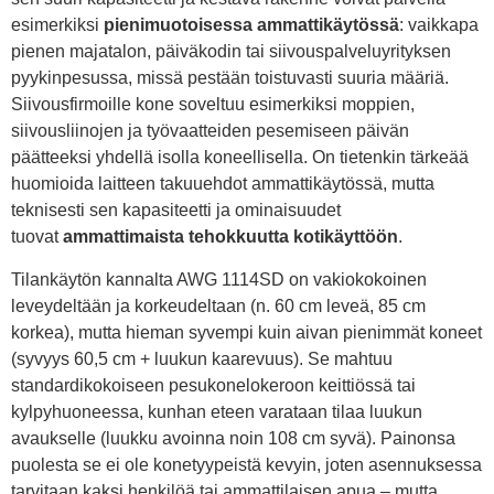
esimerkiksi
pienimuotoisessa ammattikäytössä
: vaikkapa
pienen majatalon, päiväkodin tai siivouspalveluyrityksen
pyykinpesussa, missä pestään toistuvasti suuria määriä.
Siivousfirmoille kone soveltuu esimerkiksi moppien,
siivousliinojen ja työvaatteiden pesemiseen päivän
päätteeksi yhdellä isolla koneellisella. On tietenkin tärkeää
huomioida laitteen takuuehdot ammattikäytössä, mutta
teknisesti sen kapasiteetti ja ominaisuudet
tuovat
ammattimaista tehokkuutta kotikäyttöön
.
Tilankäytön kannalta AWG 1114SD on vakiokokoinen
leveydeltään ja korkeudeltaan (n. 60 cm leveä, 85 cm
korkea), mutta hieman syvempi kuin aivan pienimmät koneet
(syvyys 60,5 cm + luukun kaarevuus). Se mahtuu
standardikokoiseen pesukonelokeroon keittiössä tai
kylpyhuoneessa, kunhan eteen varataan tilaa luukun
avaukselle (luukku avoinna noin 108 cm syvä). Painonsa
puolesta se ei ole konetyypeistä kevyin, joten asennuksessa
tarvitaan kaksi henkilöä tai ammattilaisen apua – mutta