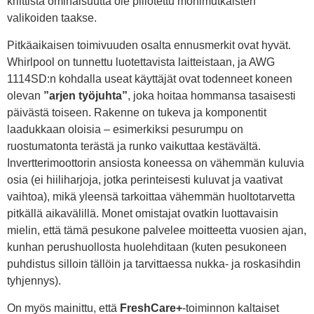
kriittistä ominaisuutta ole piilotettu monimutkaisten
valikoiden taakse.
Pitkäaikaisen toimivuuden osalta ennusmerkit ovat hyvät.
Whirlpool on tunnettu luotettavista laitteistaan, ja AWG
1114SD:n kohdalla useat käyttäjät ovat todenneet koneen
olevan
”arjen työjuhta”
, joka hoitaa hommansa tasaisesti
päivästä toiseen. Rakenne on tukeva ja komponentit
laadukkaan oloisia – esimerkiksi pesurumpu on
ruostumatonta terästä ja runko vaikuttaa kestävältä.
Invertterimoottorin ansiosta koneessa on vähemmän kuluvia
osia (ei hiiliharjoja, jotka perinteisesti kuluvat ja vaativat
vaihtoa), mikä yleensä tarkoittaa vähemmän huoltotarvetta
pitkällä aikavälillä. Monet omistajat ovatkin luottavaisin
mielin, että tämä pesukone palvelee moitteetta vuosien ajan,
kunhan perushuollosta huolehditaan (kuten pesukoneen
puhdistus silloin tällöin ja tarvittaessa nukka- ja roskasihdin
tyhjennys).
On myös mainittu, että
FreshCare+
-toiminnon kaltaiset