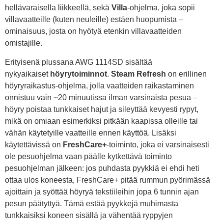
hellävaraisella liikkeellä, sekä
Villa
-ohjelma, joka sopii
villavaatteille (kuten neuleille) estäen huopumista –
ominaisuus, josta on hyötyä etenkin villavaatteiden
omistajille.
Erityisenä plussana AWG 1114SD sisältää
nykyaikaiset
höyrytoiminnot
.
Steam Refresh
on erillinen
höyryraikastus-ohjelma, jolla vaatteiden raikastaminen
onnistuu vain ~20 minuutissa ilman varsinaista pesua –
höyry poistaa tunkkaiset hajut ja sileyttää kevyesti rypyt,
mikä on omiaan esimerkiksi pitkään kaapissa olleille tai
vähän käytetyille vaatteille ennen käyttöä. Lisäksi
käytettävissä on
FreshCare+
-toiminto, joka ei varsinaisesti
ole pesuohjelma vaan päälle kytkettävä toiminto
pesuohjelman jälkeen: jos puhdasta pyykkiä ei ehdi heti
ottaa ulos koneesta, FreshCare+ pitää rummun pyörimässä
ajoittain ja syöttää höyryä tekstiileihin jopa 6 tunnin ajan
pesun päätyttyä. Tämä estää pyykkejä muhimasta
tunkkaisiksi koneen sisällä ja vähentää ryppyjen