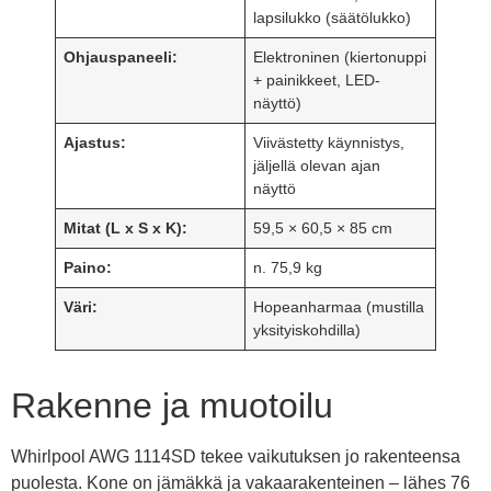
lapsilukko (säätölukko)
Ohjauspaneeli:
Elektroninen (kiertonuppi
+ painikkeet, LED-
näyttö)
Ajastus:
Viivästetty käynnistys,
jäljellä olevan ajan
näyttö
Mitat (L x S x K):
59,5 × 60,5 × 85 cm
Paino:
n. 75,9 kg
Väri:
Hopeanharmaa (mustilla
yksityiskohdilla)
Rakenne ja muotoilu
Whirlpool AWG 1114SD tekee vaikutuksen jo rakenteensa
puolesta. Kone on jämäkkä ja vakaarakenteinen – lähes 76