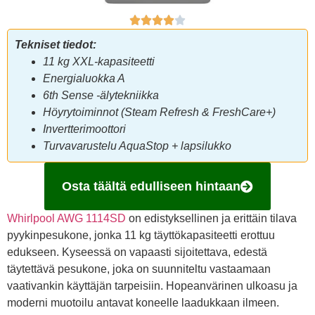
Tekniset tiedot:
11 kg XXL-kapasiteetti
Energialuokka A
6th Sense -älytekniikka
Höyrytoiminnot (Steam Refresh & FreshCare+)
Invertterimoottori
Turvavarustelu AquaStop + lapsilukko
Osta täältä edulliseen hintaan
Whirlpool AWG 1114SD
on edistyksellinen ja erittäin tilava
pyykinpesukone, jonka 11 kg täyttökapasiteetti erottuu
edukseen. Kyseessä on vapaasti sijoitettava, edestä
täytettävä pesukone, joka on suunniteltu vastaamaan
vaativankin käyttäjän tarpeisiin. Hopeanvärinen ulkoasu ja
moderni muotoilu antavat koneelle laadukkaan ilmeen.