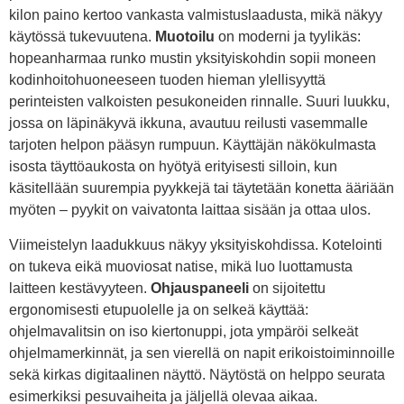
kilon paino kertoo vankasta valmistuslaadusta, mikä näkyy
käytössä tukevuutena.
Muotoilu
on moderni ja tyylikäs:
hopeanharmaa runko mustin yksityiskohdin sopii moneen
kodinhoitohuoneeseen tuoden hieman ylellisyyttä
perinteisten valkoisten pesukoneiden rinnalle. Suuri luukku,
jossa on läpinäkyvä ikkuna, avautuu reilusti vasemmalle
tarjoten helpon pääsyn rumpuun. Käyttäjän näkökulmasta
isosta täyttöaukosta on hyötyä erityisesti silloin, kun
käsitellään suurempia pyykkejä tai täytetään konetta ääriään
myöten – pyykit on vaivatonta laittaa sisään ja ottaa ulos.
Viimeistelyn laadukkuus näkyy yksityiskohdissa. Kotelointi
on tukeva eikä muoviosat natise, mikä luo luottamusta
laitteen kestävyyteen.
Ohjauspaneeli
on sijoitettu
ergonomisesti etupuolelle ja on selkeä käyttää:
ohjelmavalitsin on iso kiertonuppi, jota ympäröi selkeät
ohjelmamerkinnät, ja sen vierellä on napit erikoistoiminnoille
sekä kirkas digitaalinen näyttö. Näytöstä on helppo seurata
esimerkiksi pesuvaiheita ja jäljellä olevaa aikaa.