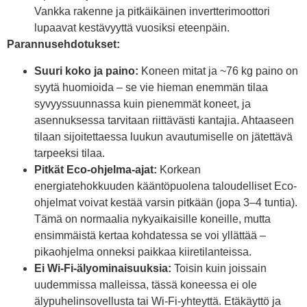
Vankka rakenne ja pitkäikäinen invertterimoottori
lupaavat kestävyyttä vuosiksi eteenpäin.
Parannusehdotukset:
Suuri koko ja paino:
Koneen mitat ja ~76 kg paino on
syytä huomioida – se vie hieman enemmän tilaa
syvyyssuunnassa kuin pienemmät koneet, ja
asennuksessa tarvitaan riittävästi kantajia. Ahtaaseen
tilaan sijoitettaessa luukun avautumiselle on jätettävä
tarpeeksi tilaa.
Pitkät Eco-ohjelma-ajat:
Korkean
energiatehokkuuden kääntöpuolena taloudelliset Eco-
ohjelmat voivat kestää varsin pitkään (jopa 3–4 tuntia).
Tämä on normaalia nykyaikaisille koneille, mutta
ensimmäistä kertaa kohdatessa se voi yllättää –
pikaohjelma onneksi paikkaa kiiretilanteissa.
Ei Wi-Fi-älyominaisuuksia:
Toisin kuin joissain
uudemmissa malleissa, tässä koneessa ei ole
älypuhelinsovellusta tai Wi-Fi-yhteyttä. Etäkäyttö ja