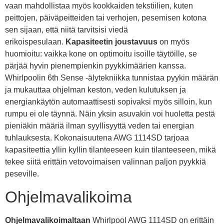
vaan mahdollistaa myös kookkaiden tekstiilien, kuten
peittojen, päiväpeitteiden tai verhojen, pesemisen kotona
sen sijaan, että niitä tarvitsisi viedä
erikoispesulaan.
Kapasiteetin joustavuus
on myös
huomioitu: vaikka kone on optimoitu isoille täytöille, se
pärjää hyvin pienempienkin pyykkimäärien kanssa.
Whirlpoolin 6th Sense -älytekniikka tunnistaa pyykin määrän
ja mukauttaa ohjelman keston, veden kulutuksen ja
energiankäytön automaattisesti sopivaksi myös silloin, kun
rumpu ei ole täynnä. Näin yksin asuvakin voi huoletta pestä
pieniäkin määriä ilman syyllisyyttä veden tai energian
tuhlauksesta. Kokonaisuutena AWG 1114SD tarjoaa
kapasiteettia yllin kyllin tilanteeseen kuin tilanteeseen, mikä
tekee siitä erittäin vetovoimaisen valinnan paljon pyykkiä
peseville.
Ohjelmavalikoima
Ohjelmavalikoimaltaan
Whirlpool AWG 1114SD on erittäin