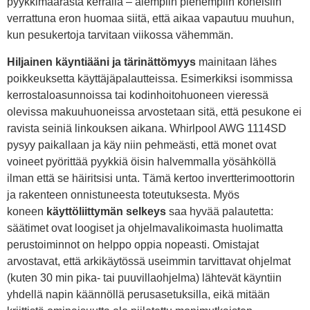
pyykkimäärästä kerralla – aiempiin pienempiin koneisiin
verrattuna eron huomaa siitä, että aikaa vapautuu muuhun,
kun pesukertoja tarvitaan viikossa vähemmän.
Hiljainen käyntiääni ja tärinättömyys
mainitaan lähes
poikkeuksetta käyttäjäpalautteissa. Esimerkiksi isommissa
kerrostaloasunnoissa tai kodinhoitohuoneen vieressä
olevissa makuuhuoneissa arvostetaan sitä, että pesukone ei
ravista seiniä linkouksen aikana. Whirlpool AWG 1114SD
pysyy paikallaan ja käy niin pehmeästi, että monet ovat
voineet pyörittää pyykkiä öisin halvemmalla yösähköllä
ilman että se häiritsisi unta. Tämä kertoo invertterimoottorin
ja rakenteen onnistuneesta toteutuksesta. Myös
koneen
käyttöliittymän selkeys
saa hyvää palautetta:
säätimet ovat loogiset ja ohjelmavalikoimasta huolimatta
perustoiminnot on helppo oppia nopeasti. Omistajat
arvostavat, että arkikäytössä useimmin tarvittavat ohjelmat
(kuten 30 min pika- tai puuvillaohjelma) lähtevät käyntiin
yhdellä napin käännöllä perusasetuksilla, eikä mitään