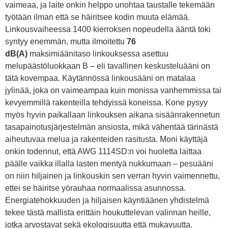
vaimeaa, ja laite onkin helppo unohtaa taustalle tekemään
työtään ilman että se häiritsee kodin muuta elämää.
Linkousvaiheessa 1400 kierroksen nopeudella ääntä toki
syntyy enemmän, mutta ilmoitettu
76
dB(A)
maksimiäänitaso linkouksessa asettuu
melupäästöluokkaan B – eli tavallinen keskusteluääni on
tätä kovempaa. Käytännössä linkousääni on matalaa
jylinää, joka on vaimeampaa kuin monissa vanhemmissa tai
kevyemmillä rakenteilla tehdyissä koneissa. Kone pysyy
myös hyvin paikallaan linkouksen aikana sisäänrakennetun
tasapainotusjärjestelmän ansiosta, mikä vähentää tärinästä
aiheutuvaa melua ja rakenteiden rasitusta. Moni käyttäjä
onkin todennut, että AWG 1114SD:n voi huoletta laittaa
päälle vaikka illalla lasten mentyä nukkumaan – pesuääni
on niin hiljainen ja linkouskin sen verran hyvin vaimennettu,
ettei se häiritse yörauhaa normaalissa asunnossa.
Energiatehokkuuden ja hiljaisen käyntiäänen yhdistelmä
tekee tästä mallista erittäin houkuttelevan valinnan heille,
jotka arvostavat sekä ekologisuutta että mukavuutta.