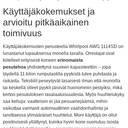
Käyttäjäkokemukset ja
arvioitu pitkäaikainen
toimivuus
Käyttäjäkokemusten perusteella Whirlpool AWG 1114SD on
lunastanut lupauksensa monella tavalla. Omistajat ovat
kiitelleet erityisesti koneen
erinomaista
pesutehoa
yhdistettynä suureen kapasiteettiin – jopa
täydellä 11 kilon rumpulastilla pyykistä tulee puhdasta ja
raikasta. Tekstiilit peseytyvät tasaisesti ilman että reunoilla
tai keskellä olleet pyykit jäisivät huonommin pestyiksi, mikä
kertoo pesutuloksen tasalaatuisuudesta. Myös huuhtelukyky
saa kehuja: vaatteisiin ei jää pesuainejäämiä, mihin
vaikuttaa varmasti automaattinen vaahdonhallinta ja
tarvittaessa ylimääräiset huuhtelut. Moni käyttäjä on ollut
positiivisesti yllättynyt, kuinka hyvin kone suoriutuu isosta