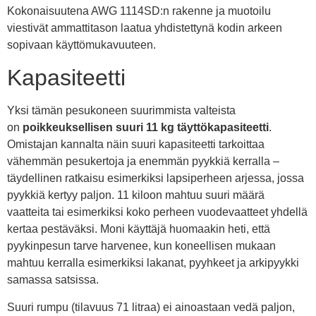
Kokonaisuutena AWG 1114SD:n rakenne ja muotoilu
viestivät ammattitason laatua yhdistettynä kodin arkeen
sopivaan käyttömukavuuteen.
Kapasiteetti
Yksi tämän pesukoneen suurimmista valteista
on
poikkeuksellisen suuri 11 kg täyttökapasiteetti
.
Omistajan kannalta näin suuri kapasiteetti tarkoittaa
vähemmän pesukertoja ja enemmän pyykkiä kerralla –
täydellinen ratkaisu esimerkiksi lapsiperheen arjessa, jossa
pyykkiä kertyy paljon. 11 kiloon mahtuu suuri määrä
vaatteita tai esimerkiksi koko perheen vuodevaatteet yhdellä
kertaa pestäväksi. Moni käyttäjä huomaakin heti, että
pyykinpesun tarve harvenee, kun koneellisen mukaan
mahtuu kerralla esimerkiksi lakanat, pyyhkeet ja arkipyykki
samassa satsissa.
Suuri rumpu (tilavuus 71 litraa) ei ainoastaan vedä paljon,