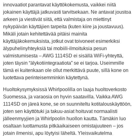
innovaatiot parantavat käyttökokemusta, vaikkei niitä
jokainen käyttäjä jatkuvasti tarvitsekaan. Ne antavat joustoa
arkeen ja viestivät siitä, että valmistaja on miettinyt
nykypäivän käyttäjien tarpeita (kuten kiire ja joustavuus).
Mikäli jotain kehitettävää pitäisi mainita
käyttäjäkokemuksista, jotkut ovat toivoneet esimerkiksi
älypuhelinyhteyksiä tai mobiili-ilmoituksia pesun
valmistumisesta – AWG 1114SD ei sisällä WiFi-yhteyttä,
joten täysin “älykotiintegraatiota” se ei tarjoa. Useimmille
tämä ei kuitenkaan ole ollut merkittävä puute, sillä kone on
luotettava perinteisemminkin käytettynä.
Huoltokysymyksissä Whirlpoolilla on laaja huoltoverkosto
Suomessa, ja varaosia on hyvin saatavilla. Vaikka AWG
1114SD on järeä kone, se on suunniteltu kotitalouskäyttöön,
joten sen käyttötuki ja takuu-asiat hoituvat normaalisti
jälleenmyyjien ja Whirlpoolin huollon kautta. Tämäkin luo
osaltaan luottamusta pitkäaikaiseen omistajuuteen – jos
jotain ilmenisi, apu löytyisi läheltä. Yleisvaikutelma