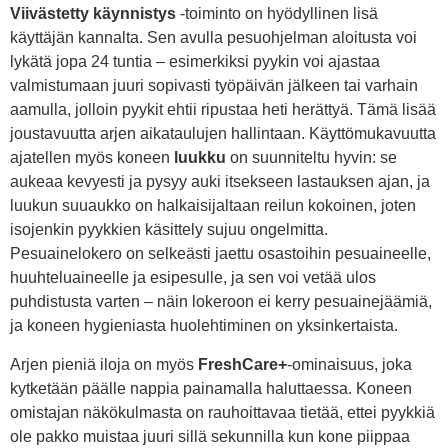
Viivästetty käynnistys
-toiminto on hyödyllinen lisä
käyttäjän kannalta. Sen avulla pesuohjelman aloitusta voi
lykätä jopa 24 tuntia – esimerkiksi pyykin voi ajastaa
valmistumaan juuri sopivasti työpäivän jälkeen tai varhain
aamulla, jolloin pyykit ehtii ripustaa heti herättyä. Tämä lisää
joustavuutta arjen aikataulujen hallintaan. Käyttömukavuutta
ajatellen myös koneen
luukku
on suunniteltu hyvin: se
aukeaa kevyesti ja pysyy auki itsekseen lastauksen ajan, ja
luukun suuaukko on halkaisijaltaan reilun kokoinen, joten
isojenkin pyykkien käsittely sujuu ongelmitta.
Pesuainelokero on selkeästi jaettu osastoihin pesuaineelle,
huuhteluaineelle ja esipesulle, ja sen voi vetää ulos
puhdistusta varten – näin lokeroon ei kerry pesuainejäämiä,
ja koneen hygieniasta huolehtiminen on yksinkertaista.
Arjen pieniä iloja on myös
FreshCare+
-ominaisuus, joka
kytketään päälle nappia painamalla haluttaessa. Koneen
omistajan näkökulmasta on rauhoittavaa tietää, ettei pyykkiä
ole pakko muistaa juuri sillä sekunnilla kun kone piippaa