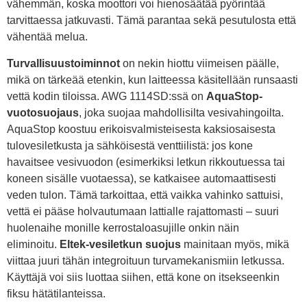
vähemmän, koska moottori voi hienosäätää pyörintää
tarvittaessa jatkuvasti. Tämä parantaa sekä pesutulosta että
vähentää melua.
Turvallisuustoiminnot
on nekin hiottu viimeisen päälle,
mikä on tärkeää etenkin, kun laitteessa käsitellään runsaasti
vettä kodin tiloissa. AWG 1114SD:ssä on
AquaStop-
vuotosuojaus
, joka suojaa mahdollisilta vesivahingoilta.
AquaStop koostuu erikoisvalmisteisesta kaksiosaisesta
tulovesiletkusta ja sähköisestä venttiilistä: jos kone
havaitsee vesivuodon (esimerkiksi letkun rikkoutuessa tai
koneen sisälle vuotaessa), se katkaisee automaattisesti
veden tulon. Tämä tarkoittaa, että vaikka vahinko sattuisi,
vettä ei pääse holvautumaan lattialle rajattomasti – suuri
huolenaihe monille kerrostaloasujille onkin näin
eliminoitu.
Eltek-vesiletkun suojus
mainitaan myös, mikä
viittaa juuri tähän integroituun turvamekanismiin letkussa.
Käyttäjä voi siis luottaa siihen, että kone on itsekseenkin
fiksu hätätilanteissa.