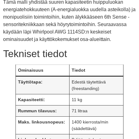
Tämä malli yhdistää suuren kapasiteetin huippuluokan
energiatehokkuuteen (A-energialuokka uudella asteikolla) ja
monipuolisiin toimintoihin, kuten älykkääseen 6th Sense -
sensoritekniikkaan sekä höyrytoimintoihin. Seuraavassa
käydään läpi Whirlpool AWG 1114SD:n keskeiset
ominaisuudet ja käyttökokemukset osa-alueittain.
Tekniset tiedot
Ominaisuus
Tiedot
Täyttötapa:
Edestä täytettävä
(freestanding)
Kapasiteetti:
11 kg
Rummun tilavuus:
71 litraa
Maks. linkousnopeus:
1400 kierrosta/min
(säädettävä)