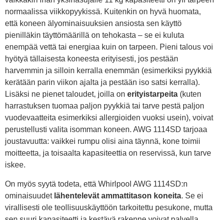
normaalissa viikkopyykissä. Kuitenkin on hyvä huomata,
että koneen älyominaisuuksien ansiosta sen käyttö
pienilläkin täyttömäärillä on tehokasta – se ei kuluta
enempää vettä tai energiaa kuin on tarpeen. Pieni talous voi
hyötyä tällaisesta koneesta erityisesti, jos pestään
harvemmin ja silloin kerralla enemmän (esimerkiksi pyykkiä
kerätään parin viikon ajalta ja pestään iso satsi kerralla).
Lisäksi ne pienet taloudet, joilla on
erityistarpeita
(kuten
harrastuksen tuomaa paljon pyykkiä tai tarve pestä paljon
vuodevaatteita esimerkiksi allergioiden vuoksi usein), voivat
perustellusti valita isomman koneen. AWG 1114SD tarjoaa
joustavuutta: vaikkei rumpu olisi aina täynnä, kone toimii
moitteetta, ja toisaalta kapasiteettia on reservissä, kun tarve
iskee.
On myös syytä todeta, että Whirlpool AWG 1114SD:n
ominaisuudet
lähentelevät ammattitason koneita
. Se ei
virallisesti ole teollisuuskäyttöön tarkoitettu pesukone, mutta
sen suuri kapasiteetti ja kestävä rakenne voivat palvella