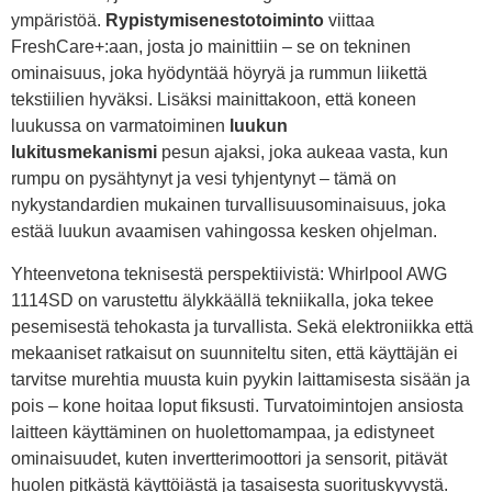
ympäristöä.
Rypistymisenestotoiminto
viittaa
FreshCare+:aan, josta jo mainittiin – se on tekninen
ominaisuus, joka hyödyntää höyryä ja rummun liikettä
tekstiilien hyväksi. Lisäksi mainittakoon, että koneen
luukussa on varmatoiminen
luukun
lukitusmekanismi
pesun ajaksi, joka aukeaa vasta, kun
rumpu on pysähtynyt ja vesi tyhjentynyt – tämä on
nykystandardien mukainen turvallisuusominaisuus, joka
estää luukun avaamisen vahingossa kesken ohjelman.
Yhteenvetona teknisestä perspektiivistä: Whirlpool AWG
1114SD on varustettu älykkäällä tekniikalla, joka tekee
pesemisestä tehokasta ja turvallista. Sekä elektroniikka että
mekaaniset ratkaisut on suunniteltu siten, että käyttäjän ei
tarvitse murehtia muusta kuin pyykin laittamisesta sisään ja
pois – kone hoitaa loput fiksusti. Turvatoimintojen ansiosta
laitteen käyttäminen on huolettomampaa, ja edistyneet
ominaisuudet, kuten invertterimoottori ja sensorit, pitävät
huolen pitkästä käyttöiästä ja tasaisesta suorituskyvystä.