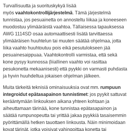
Turvallisuutta ja suorituskykyä lisää
myös
vaahtokontrollijärjestelmä
. Tämä järjestelmä
tunnistaa, jos pesuainetta on annosteltu liikaa ja koneeseen
muodostuu ylimääräistä vaahtoa. Tällaisessa tapauksessa
AWG 1114SD osaa automaattisesti lisätä tarvittaessa
ylimääräisen huuhtelun tai muuten säätää ohjelmaa, jotta
liika vaahto huuhtoutuu pois eikä pesutulokseen jää
pesuainesaippuaa. Vaahtokontrolli varmistaa, että sekä
kone pysyy kunnossa (liiallinen vaahto voi rasittaa
pesukonetta mekaanisesti) että pyykki on varmasti puhdasta
ja hyvin huuhdeltua jokaisen ohjelman jälkeen.
Muita tärkeitä teknisiä ominaisuuksia ovat mm.
rumpuun
integroidut epätasapainon tunnistimet
: jos pyykit sattuvat
kerääntymään linkouksen aikana yhteen kohtaan ja
aiheuttamaan tärinää, kone tunnistaa epätasapainon ja
säätää rumpunopeutta tai yrittää jakaa pyykkiä tasaisemmin
pyörittämällä hetken tauottaen linkousta. Näin minimoidaan
kovat tärinät, jotka voisivat vahingoittaa konetta tai