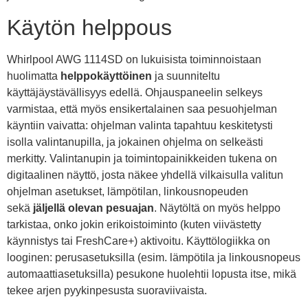
Käytön helppous
Whirlpool AWG 1114SD on lukuisista toiminnoistaan
huolimatta
helppokäyttöinen
ja suunniteltu
käyttäjäystävällisyys edellä. Ohjauspaneelin selkeys
varmistaa, että myös ensikertalainen saa pesuohjelman
käyntiin vaivatta: ohjelman valinta tapahtuu keskitetysti
isolla valintanupilla, ja jokainen ohjelma on selkeästi
merkitty. Valintanupin ja toimintopainikkeiden tukena on
digitaalinen näyttö, josta näkee yhdellä vilkaisulla valitun
ohjelman asetukset, lämpötilan, linkousnopeuden
sekä
jäljellä olevan pesuajan
. Näytöltä on myös helppo
tarkistaa, onko jokin erikoistoiminto (kuten viivästetty
käynnistys tai FreshCare+) aktivoitu. Käyttölogiikka on
looginen: perusasetuksilla (esim. lämpötila ja linkousnopeus
automaattiasetuksilla) pesukone huolehtii lopusta itse, mikä
tekee arjen pyykinpesusta suoraviivaista.