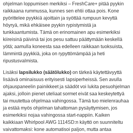
ohjelman loppumisen merkiksi – FreshCare+ pitää pyykin
raikkaana rummussa, kunnes sen ehtii ottaa pois. Kone
pyörittelee pyykkiä ajoittain ja syöttää rumpuun kevyttä
höyryä, mikä ehkäisee pyykin rypistymistä ja
tunkkaantumista. Tämä on erinomainen apu esimerkiksi
kiireisinä päivinä tai jos pesu sattuu päättymään keskellä
yötä; aamulla koneesta saa edelleen raikkaan tuoksuista,
lämmintä pyykkiä, joka on rypyttömämpää ja heti
ripustusvalmista.
Lisäksi
lapsilukko (säätölukko)
on tärkeä käytettävyyttä
lisäävä ominaisuus erityisesti lapsiperheissä. Sen avulla
ohjauspaneelin painikkeet ja säädöt voi lukita pesuohjelman
ajaksi, jolloin pienet uteliaat sormet eivät saa keskeytettyä
tai muutettua ohjelmaa vahingossa. Tämä tuo mielenrauhaa
ja estää myös ohjelman tahattoman pysäyttymisen, jos
esimerkiksi nojaa vahingossa start-nappiin. Kaiken
kaikkiaan Whirlpool AWG 1114SD:n käyttö on suunniteltu
vaivattomaksi: kone automatisoi paljon, mutta antaa