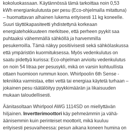
kokoluokassaan. Käytännössä tämä tarkoittaa noin 0,53
kWh energiankulutusta per pesu (Eco-ohjelmalla mitattuna)
– huomattavan alhainen lukema erityisesti 11 kg koneelle.
Suuri täyttökapasiteetti yhdistettynä korkeaan
energiatehokkuuteen merkitsee, että perheen pyykit saa
puhtaaksi vähemmällä sähköllä
ja
harvemmilla
pesukerroilla. Tämä näkyy positiivisesti sekä sähkölaskussa
että ympäristön kuormituksessa. Myös vedenkulutus on
saatu pidettyä kurissa: Eco-ohjelman arvioitu vedenkulutus
on noin 54 litraa per pesusykli, mikä on varsin kohtuullista
ottaen huomioon rummun koon. Whirlpoolin 6th Sense -
tekniikka varmistaa, ettei vettä tai energiaa käytetä turhaan –
jokainen pesu räätälöityy pyykkimäärän ja likaisuuden
mukaan taloudellisesti.
Äänitasoltaan Whirlpool AWG 1114SD on miellyttävän
hiljainen.
Invertterimoottori
käy pehmeämmin ja vähä-
äänisemmin kuin perinteiset moottorit, mikä kuuluu
erityisesti pesuvaiheessa: pesun aikana koneen humina on