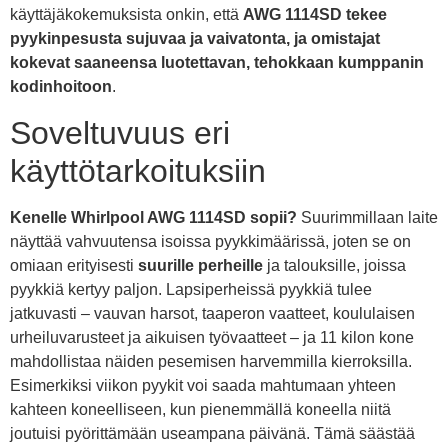
käyttäjäkokemuksista onkin, että
AWG 1114SD tekee
pyykinpesusta sujuvaa ja vaivatonta, ja omistajat
kokevat saaneensa luotettavan, tehokkaan kumppanin
kodinhoitoon
.
Soveltuvuus eri
käyttötarkoituksiin
Kenelle Whirlpool AWG 1114SD sopii?
Suurimmillaan laite
näyttää vahvuutensa isoissa pyykkimäärissä, joten se on
omiaan erityisesti
suurille perheille
ja talouksille, joissa
pyykkiä kertyy paljon. Lapsiperheissä pyykkiä tulee
jatkuvasti – vauvan harsot, taaperon vaatteet, koululaisen
urheiluvarusteet ja aikuisen työvaatteet – ja 11 kilon kone
mahdollistaa näiden pesemisen harvemmilla kierroksilla.
Esimerkiksi viikon pyykit voi saada mahtumaan yhteen
kahteen koneelliseen, kun pienemmällä koneella niitä
joutuisi pyörittämään useampana päivänä. Tämä säästää