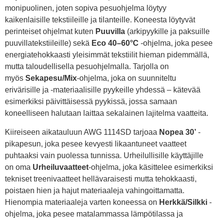
monipuolinen, joten sopiva pesuohjelma löytyy
kaikenlaisille tekstiileille ja tilanteille. Koneesta löytyvät
perinteiset ohjelmat kuten
Puuvilla
(arkipyykille ja paksuille
puuvillatekstiileille) sekä
Eco 40–60°C
-ohjelma, joka pesee
energiatehokkaasti yleisimmät tekstiilit hieman pidemmällä,
mutta taloudellisella pesuohjelmalla. Tarjolla on
myös
Sekapesu/Mix
-ohjelma, joka on suunniteltu
erivärisille ja -materiaalisille pyykeille yhdessä – kätevää
esimerkiksi päivittäisessä pyykissä, jossa samaan
koneelliseen halutaan laittaa sekalainen lajitelma vaatteita.
Kiireiseen aikatauluun AWG 1114SD tarjoaa
Nopea 30’
-
pikapesun, joka pesee kevyesti likaantuneet vaatteet
puhtaaksi vain puolessa tunnissa. Urheilullisille käyttäjille
on oma
Urheiluvaatteet
-ohjelma, joka käsittelee esimerkiksi
tekniset treenivaatteet hellävaraisesti mutta tehokkaasti,
poistaen hien ja hajut materiaaleja vahingoittamatta.
Hienompia materiaaleja varten koneessa on
Herkkä/Silkki
-
ohjelma, joka pesee matalammassa lämpötilassa ja