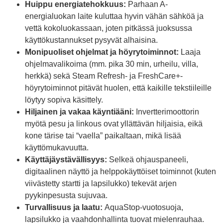
Huippu energiatehokkuus:
Parhaan A-
energialuokan laite kuluttaa hyvin vähän sähköä ja
vettä kokoluokassaan, joten pitkässä juoksussa
käyttökustannukset pysyvät alhaisina.
Monipuoliset ohjelmat ja höyrytoiminnot:
Laaja
ohjelmavalikoima (mm. pika 30 min, urheilu, villa,
herkkä) sekä Steam Refresh- ja FreshCare+-
höyrytoiminnot pitävät huolen, että kaikille tekstiileille
löytyy sopiva käsittely.
Hiljainen ja vakaa käyntiääni:
Invertterimoottorin
myötä pesu ja linkous ovat yllättävän hiljaisia, eikä
kone tärise tai “vaella” paikaltaan, mikä lisää
käyttömukavuutta.
Käyttäjäystävällisyys:
Selkeä ohjauspaneeli,
digitaalinen näyttö ja helppokäyttöiset toiminnot (kuten
viivästetty startti ja lapsilukko) tekevät arjen
pyykinpesusta sujuvaa.
Turvallisuus ja laatu:
AquaStop-vuotosuoja,
lapsilukko ja vaahdonhallinta tuovat mielenrauhaa.