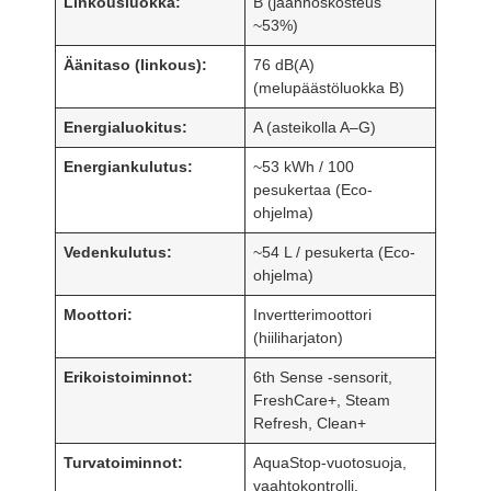
Linkousluokka:
B (jäännöskosteus
~53%)
Äänitaso (linkous):
76 dB(A)
(melupäästöluokka B)
Energialuokitus:
A (asteikolla A–G)
Energiankulutus:
~53 kWh / 100
pesukertaa (Eco-
ohjelma)
Vedenkulutus:
~54 L / pesukerta (Eco-
ohjelma)
Moottori:
Invertterimoottori
(hiiliharjaton)
Erikoistoiminnot:
6th Sense -sensorit,
FreshCare+, Steam
Refresh, Clean+
Turvatoiminnot:
AquaStop-vuotosuoja,
vaahtokontrolli,