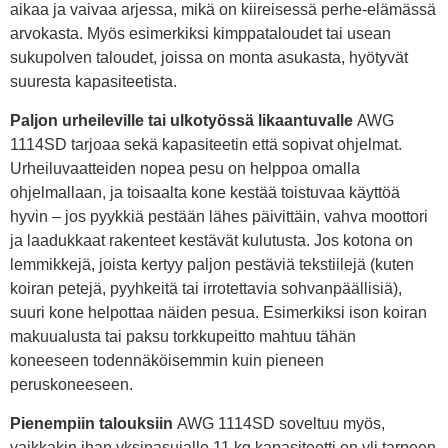
aikaa ja vaivaa arjessa, mikä on kiireisessä perhe-elämässä
arvokasta. Myös esimerkiksi kimppataloudet tai usean
sukupolven taloudet, joissa on monta asukasta, hyötyvät
suuresta kapasiteetista.
Paljon urheileville tai ulkotyössä likaantuvalle
AWG
1114SD tarjoaa sekä kapasiteetin että sopivat ohjelmat.
Urheiluvaatteiden nopea pesu on helppoa omalla
ohjelmallaan, ja toisaalta kone kestää toistuvaa käyttöä
hyvin – jos pyykkiä pestään lähes päivittäin, vahva moottori
ja laadukkaat rakenteet kestävät kulutusta. Jos kotona on
lemmikkejä, joista kertyy paljon pestäviä tekstiilejä (kuten
koiran petejä, pyyhkeitä tai irrotettavia sohvanpäällisiä),
suuri kone helpottaa näiden pesua. Esimerkiksi ison koiran
makuualusta tai paksu torkkupeitto mahtuu tähän
koneeseen todennäköisemmin kuin pieneen
peruskoneeseen.
Pienempiin talouksiin
AWG 1114SD soveltuu myös,
vaikkakin ihan yksinasujalle 11 kg kapasiteetti on yli tarpeen