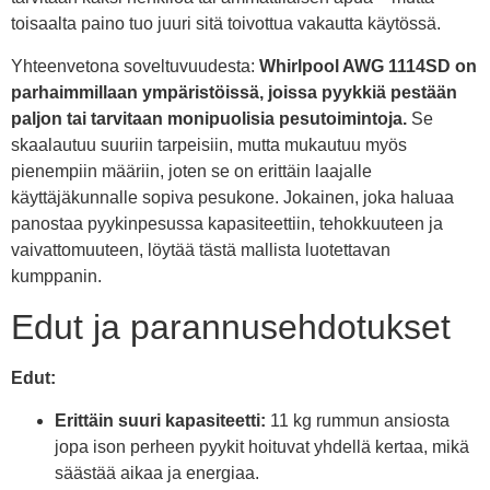
toisaalta paino tuo juuri sitä toivottua vakautta käytössä.
Yhteenvetona soveltuvuudesta:
Whirlpool AWG 1114SD on
parhaimmillaan ympäristöissä, joissa pyykkiä pestään
paljon tai tarvitaan monipuolisia pesutoimintoja.
Se
skaalautuu suuriin tarpeisiin, mutta mukautuu myös
pienempiin määriin, joten se on erittäin laajalle
käyttäjäkunnalle sopiva pesukone. Jokainen, joka haluaa
panostaa pyykinpesussa kapasiteettiin, tehokkuuteen ja
vaivattomuuteen, löytää tästä mallista luotettavan
kumppanin.
Edut ja parannusehdotukset
Edut:
Erittäin suuri kapasiteetti:
11 kg rummun ansiosta
jopa ison perheen pyykit hoituvat yhdellä kertaa, mikä
säästää aikaa ja energiaa.