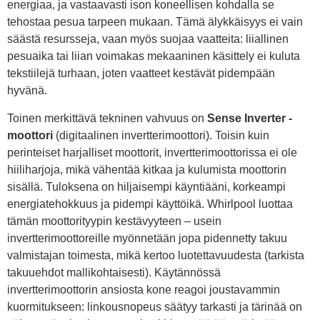
energiaa, ja vastaavasti ison koneellisen kohdalla se
tehostaa pesua tarpeen mukaan. Tämä älykkäisyys ei vain
säästä resursseja, vaan myös suojaa vaatteita: liiallinen
pesuaika tai liian voimakas mekaaninen käsittely ei kuluta
tekstiilejä turhaan, joten vaatteet kestävät pidempään
hyvänä.
Toinen merkittävä tekninen vahvuus on
Sense Inverter -
moottori
(digitaalinen invertterimoottori). Toisin kuin
perinteiset harjalliset moottorit, invertterimoottorissa ei ole
hiiliharjoja, mikä vähentää kitkaa ja kulumista moottorin
sisällä. Tuloksena on hiljaisempi käyntiääni, korkeampi
energiatehokkuus ja pidempi käyttöikä. Whirlpool luottaa
tämän moottorityypin kestävyyteen – usein
invertterimoottoreille myönnetään jopa pidennetty takuu
valmistajan toimesta, mikä kertoo luotettavuudesta (tarkista
takuuehdot mallikohtaisesti). Käytännössä
invertterimoottorin ansiosta kone reagoi joustavammin
kuormitukseen: linkousnopeus säätyy tarkasti ja tärinää on