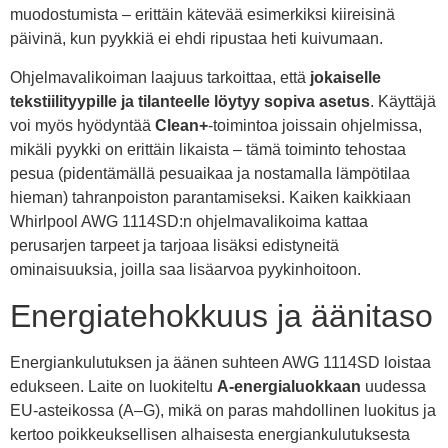
muodostumista – erittäin kätevää esimerkiksi kiireisinä
päivinä, kun pyykkiä ei ehdi ripustaa heti kuivumaan.
Ohjelmavalikoiman laajuus tarkoittaa, että
jokaiselle
tekstiilityypille ja tilanteelle löytyy sopiva asetus
. Käyttäjä
voi myös hyödyntää
Clean+
-toimintoa joissain ohjelmissa,
mikäli pyykki on erittäin likaista – tämä toiminto tehostaa
pesua (pidentämällä pesuaikaa ja nostamalla lämpötilaa
hieman) tahranpoiston parantamiseksi. Kaiken kaikkiaan
Whirlpool AWG 1114SD:n ohjelmavalikoima kattaa
perusarjen tarpeet ja tarjoaa lisäksi edistyneitä
ominaisuuksia, joilla saa lisäarvoa pyykinhoitoon.
Energiatehokkuus ja äänitaso
Energiankulutuksen ja äänen suhteen AWG 1114SD loistaa
edukseen. Laite on luokiteltu
A-energialuokkaan
uudessa
EU-asteikossa (A–G), mikä on paras mahdollinen luokitus ja
kertoo poikkeuksellisen alhaisesta energiankulutuksesta