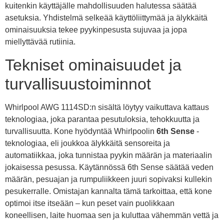
kuitenkin käyttäjälle mahdollisuuden halutessa säätää
asetuksia. Yhdistelmä selkeää käyttöliittymää ja älykkäitä
ominaisuuksia tekee pyykinpesusta sujuvaa ja jopa
miellyttävää rutiinia.
Tekniset ominaisuudet ja
turvallisuustoiminnot
Whirlpool AWG 1114SD:n sisältä löytyy vaikuttava kattaus
teknologiaa, joka parantaa pesutuloksia, tehokkuutta ja
turvallisuutta. Kone hyödyntää Whirlpoolin
6th Sense
-
teknologiaa, eli joukkoa älykkäitä sensoreita ja
automatiikkaa, joka tunnistaa pyykin määrän ja materiaalin
jokaisessa pesussa. Käytännössä 6th Sense säätää veden
määrän, pesuajan ja rumpuliikkeen juuri sopivaksi kullekin
pesukerralle. Omistajan kannalta tämä tarkoittaa, että kone
optimoi itse itseään – kun peset vain puolikkaan
koneellisen, laite huomaa sen ja kuluttaa vähemmän vettä ja