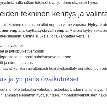
yrystintä, sillä silloin tulokset ovat johdonmukaisesti hyviä.
teiden tekninen kehitys ja valint
unut tekninen muutos on ollut nopeaa viime vuosina.
Nykyaikais
pienempiä ja käyttäjäystävällisempiä.
Malleja löytyy sekä pie
tekstiileihin. Ominaisuuksia, joita kannattaa vertailla:
 lämmitystehot
et ja jatkoputket verhoihin
npoisto tai helposti puhdistettava rakenne
iöt ja niiden tilavuus
tävät, kuinka vaivattomasti höyrytyskäsittely onnistuu juuri o
us ja ympäristövaikutukset
sut monelle tärkeäksi valintaperusteeksi. Uudemmat laitetyypi
en lämmityselementin hyötysuhteen. Ympäristövaikutusten näkö