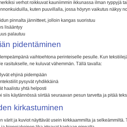
imerkiksi verhot roikkuvat kauniimmin ikkunassa ilman ryppyjä ta
luonnonkuiduilla, kuten puuvillalla, jossa höyryn vaikutus näkyy 
idun pinnalta jännitteet, jolloin kangas suoristuu
s lisääntyy
uus palautuu
iniän pidentäminen
lempeämpänä vaihtoehtona perinteiselle pesulle. Kun tekstiilejä e
rasitukselle, ne kuluvat vähemmän. Tällä tavalla:
lyvät ehjinä pidempään
ntekstiilit pysyvät ryhdikkäinä
ät haalistu yhtä helposti
 siis käytännössä siirtää seuraavan pesun tarvetta ja pitää tekst
iden kirkastuminen
en värit ja kuviot näyttävät usein kirkkaammilta ja selkeämmiltä. 
ja hienojakoinen lika irtoavat kankaan pinnalta.