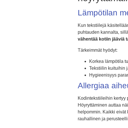
Lämpötilan me
Kun tekstiilejä käsitellä
puhtauden kannalta, sillä
vähentää kotiin jääviä 
Tärkeimmät hyödyt:
Korkea lämpötila t
Tekstiilin kuituihin
Hygieenisyys paran
Allergiaa aih
Kodintekstiileihin kertyy 
Höyryttäminen auttaa näide
helpommin. Kaikki eivät k
rauhallinen ja perusteelli