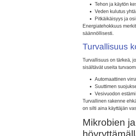
Tehon ja käytön ke
Veden kulutus yhtä 
Pitkäikäisyys ja os
Energiatehokkuus merkit
säännöllisesti.
Turvallisuus k
Turvallisuus on tärkeä, j
sisältävät useita turvaom
Automaattinen virra
Suuttimen suojukset
Vesivuodon estämine
Turvallinen rakenne ehk
on silti aina käyttäjän va
Mikrobien ja
höyryttämäl