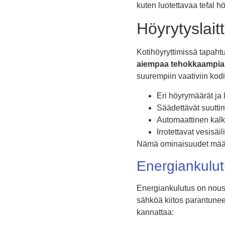
kuten luotettavaa tefal hö
Höyrytyslait
Kotihöyryttimissä tapaht
aiempaa tehokkaampia, 
suurempiin vaativiin kodin
Eri höyrymäärät ja
Säädettävät suuttim
Automaattinen kalki
Irrotettavat vesisäil
Nämä ominaisuudet määrit
Energiankulut
Energiankulutus on nous
sähköä kiitos parantune
kannattaa: