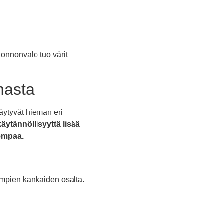
luonnonvalo tuo värit
lmasta
täytyvät hieman eri
äytännöllisyyttä lisää
sempaa.
aimpien kankaiden osalta.