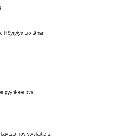
ä
a. Höyrytys tuo tähän
net pyyhkeet ovat
käyttää höyrytyslaitteita,