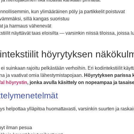
onnollisemmin, kun ylimääräinen pöly ja partikkelit poistuvat
yvämmäksi, sillä kangas suoristuu
t ja harmaus vähenevät
ilit näyttävät taas eloisilta — varsinkin niissä tiloissa, joissa 
dintekstiilit höyrytyksen näköku
ei suinkaan rajoitu pelkästään verhoihin. Eri kodintekstiilit käyt
ana ja vaativat omia lähestymistapojaan.
Höyrytyksen parissa k
fal höyrystin
, jonka avulla käsittely on nopeampaa ja tasai
ttelymenetelmät
ys helpottaa ylläpitoa huomattavasti, varsinkin suurten ja rask
ypyt ilman pesua