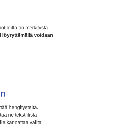
ötiloilla on merkitystä
Höyryttämällä voidaan
en
ttää hengitysteitä.
aa ne tekstiilistä
lle kannattaa valita