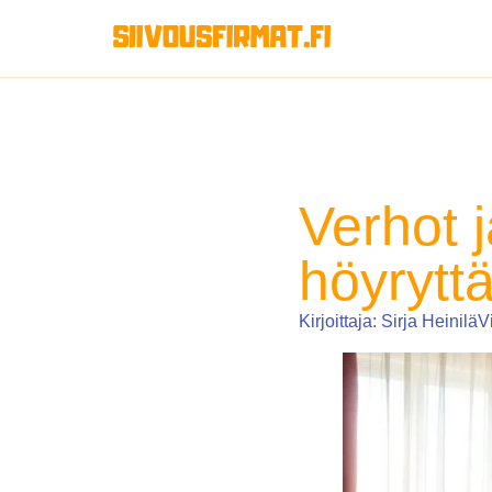
Verhot j
höyrytt
Kirjoittaja:
Sirja Heinilä
V