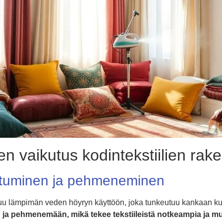
n vaikutus kodintekstiilien ra
utuminen ja pehmeneminen
uu lämpimän veden höyryn käyttöön, joka tunkeutuu kankaan kui
ja pehmenemään, mikä tekee tekstiileistä notkeampia ja mu