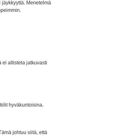
i jäykkyyttä. Menetelmä
nopeimmin.
i altisteta jatkuvasti
iilit hyväkuntoisina.
Tämä johtuu siitä, että