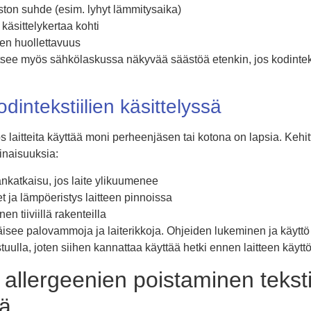
ston suhde (esim. lyhyt lämmitysaika)
käsittelykertaa kohti
ien huollettavuus
see myös sähkölaskussa näkyvää säästöä etenkin, jos kodinteks
odintekstiilien käsittelyssä
os laitteita käyttää moni perheenjäsen tai kotona on lapsia. Kehit
inaisuuksia:
nkatkaisu, jos laite ylikuumenee
 ja lämpöeristys laitteen pinnoissa
n tiiviillä rakenteilla
äisee palovammoja ja laiterikkoja. Ohjeiden lukeminen ja käyt
stuulla, joten siihen kannattaa käyttää hetki ennen laitteen käytt
 allergeenien poistaminen tekstii
lä