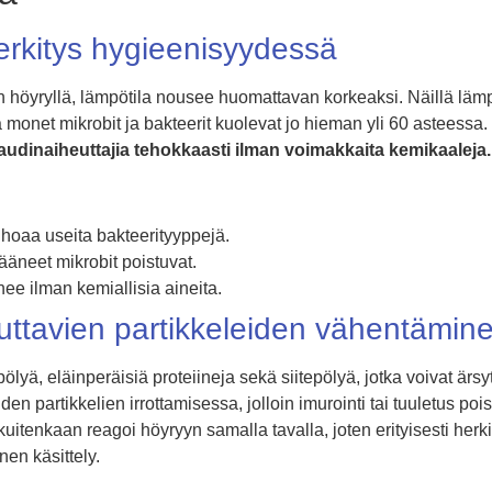
rkitys hygieenisyydessä
än höyryllä, lämpötila nousee huomattavan korkeaksi. Näillä lämp
 monet mikrobit ja bakteerit kuolevat jo hieman yli 60 asteessa.
taudinaiheuttajia tehokkaasti ilman voimakkaita kemikaaleja.
uhoaa useita bakteerityyppejä.
 jääneet mikrobit poistuvat.
ee ilman kemiallisia aineita.
euttavien partikkeleiden vähentämin
pölyä, eläinperäisiä proteiineja sekä siitepölyä, jotka voivat ärsy
n partikkelien irrottamisessa, jolloin imurointi tai tuuletus poist
uitenkaan reagoi höyryyn samalla tavalla, joten erityisesti herki
nen käsittely.