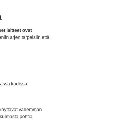
a
et laitteet ovat
niin arjen tarpeisiin että
massa kodissa.
t käyttävät vähemmän
kulmasta pohtia