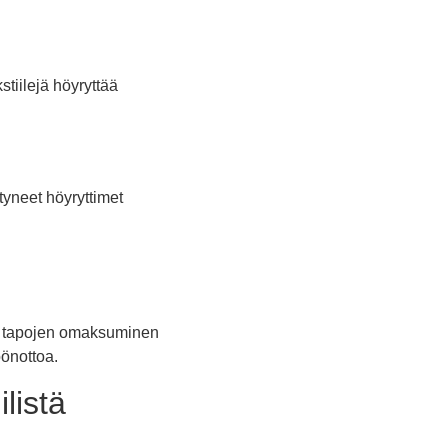
tiilejä höyryttää
tyneet höyryttimet
tö tapojen omaksuminen
öönottoa.
listä