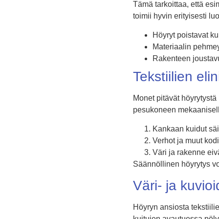
Tämä tarkoittaa, että es
toimii hyvin erityisesti 
Höyryt poistavat ku
Materiaalin pehmey
Rakenteen joustav
Tekstiilien el
Monet pitävät höyrytystä 
pesukoneen mekaaniselle 
Kankaan kuidut säi
Verhot ja muut kodi
Väri ja rakenne eiv
Säännöllinen höyrytys voi
Väri- ja kuvio
Höyryn ansiosta tekstiili
kuitujen avautuessa pöly 