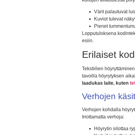
Värit palautuvat lu
Kuviot tulevat näk
Pienet tummentuma
Lopputuloksena kodinteksti
esiin.
Erilaiset ko
Tekstiilien höyryttäminen 
tavoilla höyrytyksen aik
laadukas laite, kuten
te
Verhojen käsi
Verhojen kohdalla höyryt
Irrottamatta verhoja:
Höyrytin silottaa r