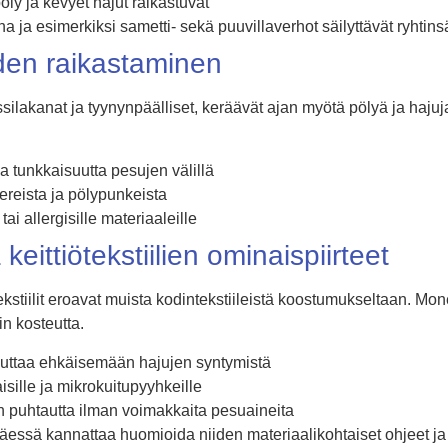
pöly ja kevyet hajut raikastuvat
na ja esimerkiksi sametti- sekä puuvillaverhot säilyttävät ryhtins
den raikastaminen
silakanat ja tyynynpäälliset, keräävät ajan myötä pölyä ja hajuj
a tunkkaisuutta pesujen välillä
reista ja pölypunkeista
tai allergisille materiaaleille
keittiötekstiilien ominaispiirteet
ekstiilit eroavat muista kodintekstiileistä koostumukseltaan. Mo
n kosteutta.
uttaa ehkäisemään hajujen syntymistä
isille ja mikrokuitupyyhkeille
en puhtautta ilman voimakkaita pesuaineita
eltäessä kannattaa huomioida niiden materiaalikohtaiset ohjeet ja 