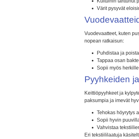
Kuituihin tarttunut 
Värit pysyvät eloisi
Vuodevaattei
Vuodevaatteet, kuten pus
nopean ratkaisun:
Puhdistaa ja poista
Tappaa osan baktee
Sopii myös herkille 
Pyyhkeiden ja 
Keittiöpyyhkeet ja kylpyt
paksumpia ja imevät hyvi
Tehokas höyrytys a
Sopii hyvin puuvilla
Vahvistaa tekstiili
Eri tekstiililaatuja käsit