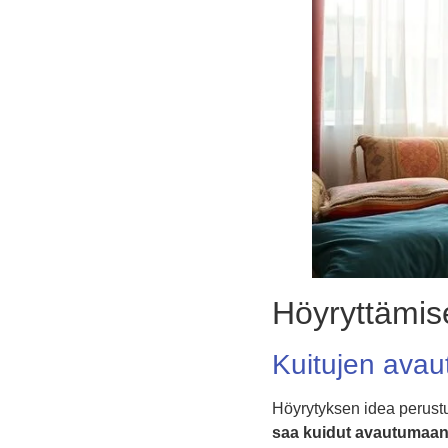
Höyryttämise
Kuitujen ava
Höyrytyksen idea perust
saa kuidut avautumaan 