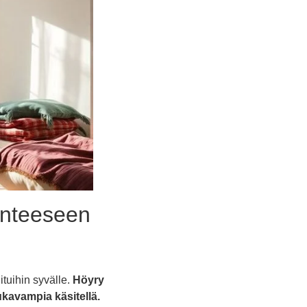
kenteeseen
tuihin syvälle.
Höyry
kavampia käsitellä.