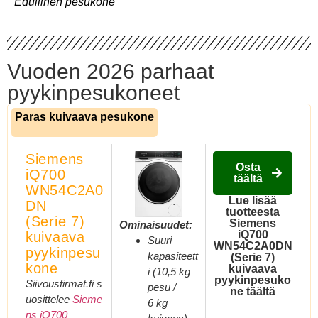
Edullinen pesukone
Vuoden 2026 parhaat
pyykinpesukoneet
Paras kuivaava pesukone
Siemens
Osta
iQ700
täältä
WN54C2A0
Lue lisää
DN
tuotteesta
(Serie 7)
Siemens
Ominaisuudet:
iQ700
kuivaava
Suuri
WN54C2A0DN
pyykinpesu
kapasiteett
(Serie 7)
kone
kuivaava
i (10,5 kg
pyykinpesuko
Siivousfirmat.fi s
pesu /
ne täältä
uosittelee
Sieme
6 kg
ns iQ700