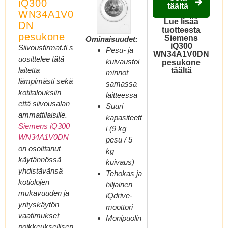
iQ300
täältä
WN34A1V0
Lue lisää
DN
tuotteesta
pesukone
Siemens
Ominaisuudet:
iQ300
Siivousfirmat.fi s
Pesu- ja
WN34A1V0DN
uosittelee tätä
kuivaustoi
pesukone
laitetta
täältä
minnot
lämpimästi sekä
samassa
kotitalouksiin
laitteessa
että siivousalan
Suuri
ammattilaisille.
kapasiteett
Siemens iQ300
i (9 kg
WN34A1V0DN
pesu / 5
on osoittanut
kg
käytännössä
kuivaus)
yhdistävänsä
Tehokas ja
kotiolojen
hiljainen
mukavuuden ja
iQdrive-
yrityskäytön
moottori
vaatimukset
Monipuolin
poikkeuksellisen