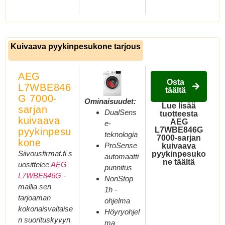
Kuivaava pyykinpesukone tarjous
AEG
Osta
L7WBE846
täältä
G 7000-
Ominaisuudet:
Lue lisää
sarjan
DualSens
tuotteesta
kuivaava
AEG
e-
L7WBE846G
pyykinpesu
teknologia
7000-sarjan
kone
ProSense
kuivaava
Siivousfirmat.fi s
pyykinpesuko
automaatti
ne täältä
uosittelee
AEG
punnitus
L7WBE846G
-
NonStop
mallia sen
1h -
tarjoaman
ohjelma
kokonaisvaltaise
Höyryohjel
n suorituskyvyn
ma