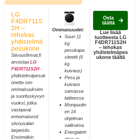
LG
Osta
F4DR711S
täältä
2H –
Ominaisuudet:
Lue lisää
tehokas
Suuri 11
tuotteesta LG
yhdistelmä
F4DR711S2H
kg
– tehokas
pesukone
pesukapa
yhdistelmäpes
Siivousfirmat.fi
siteetti (6
ukone täältä
arvostaa
LG
kg
F4DR711S2H
-
kuivaus)
yhdistelmäpesuk
Pesu ja
onetta sen
kuivaus
ominaisuuksien
samassa
ja suorituskyvyn
laitteessa
vuoksi, jotka
Monipuolin
vastaavat
en 14
erinomaisesti
ohjelman
siivousalan
valikoima
tarpeisiin.
Energiateh
Ensinnäkin
okas ja