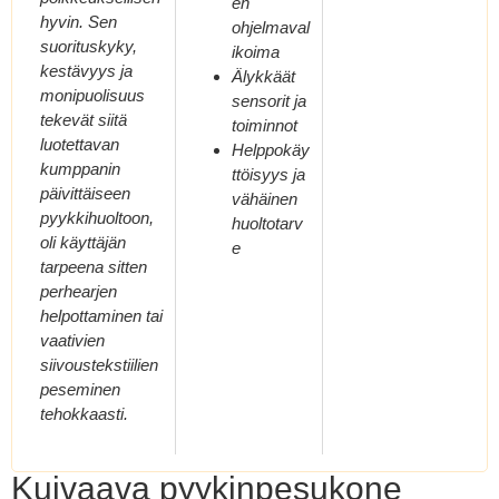
en
hyvin. Sen
ohjelmaval
suorituskyky,
ikoima
kestävyys ja
Älykkäät
monipuolisuus
sensorit ja
tekevät siitä
toiminnot
luotettavan
Helppokäy
kumppanin
ttöisyys ja
päivittäiseen
vähäinen
pyykkihuoltoon,
huoltotarv
oli käyttäjän
e
tarpeena sitten
perhearjen
helpottaminen tai
vaativien
siivoustekstiilien
peseminen
tehokkaasti.
Kuivaava pyykinpesukone