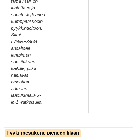
tämä malli on
luotettava ja
suorituskykyinen
kumppani kodin
pyykkihuoltoon.
Siksi
L7WBE846G
ansaitsee
lämpimän
suosituksen
kaikille, jotka
haluavat
helpottaa
arkeaan
laadukkaalla 2-
in-1 -ratkaisulla.
Pyykinpesukone pieneen tilaan