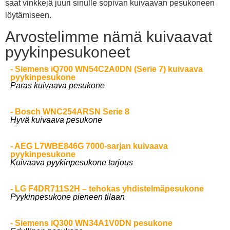
saat vinkkejä juuri sinulle sopivan kuivaavan pesukoneen
löytämiseen.
Arvostelimme nämä kuivaavat
pyykinpesukoneet
- Siemens iQ700 WN54C2A0DN (Serie 7) kuivaava
pyykinpesukone
Paras kuivaava pesukone
- Bosch WNC254ARSN Serie 8
Hyvä kuivaava pesukone
- AEG L7WBE846G 7000-sarjan kuivaava
pyykinpesukone
Kuivaava pyykinpesukone tarjous
- LG F4DR711S2H – tehokas yhdistelmäpesukone
Pyykinpesukone pieneen tilaan
- Siemens iQ300 WN34A1V0DN pesukone