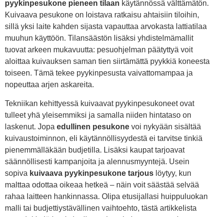
pyykinpesukone pieneen tilaan
käytännössä välttämätön.
Kuivaava pesukone on loistava ratkaisu ahtaisiin tiloihin,
sillä yksi laite kahden sijasta vapauttaa arvokasta lattiatilaa
muuhun käyttöön. Tilansäästön lisäksi yhdistelmämallit
tuovat arkeen mukavuutta: pesuohjelman päätyttyä voit
aloittaa kuivauksen saman tien siirtämättä pyykkiä koneesta
toiseen. Tämä tekee pyykinpesusta vaivattomampaa ja
nopeuttaa arjen askareita.
Tekniikan kehittyessä kuivaavat pyykinpesukoneet ovat
tulleet yhä yleisemmiksi ja samalla niiden hintataso on
laskenut. Jopa
edullinen pesukone
voi nykyään sisältää
kuivaustoiminnon, eli käytännöllisyydestä ei tarvitse tinkiä
pienemmälläkään budjetilla. Lisäksi kaupat tarjoavat
säännöllisesti kampanjoita ja alennusmyyntejä. Usein
sopiva
kuivaava pyykinpesukone tarjous
löytyy, kun
malttaa odottaa oikeaa hetkeä – näin voit säästää selvää
rahaa laitteen hankinnassa. Olipa etusijallasi huippuluokan
malli tai budjettiystävällinen vaihtoehto, tästä artikkelista