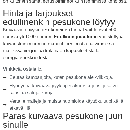
on kuitenkin samat perustoiminnot kuin isommissa koneissa.
Hinta ja tarjoukset –
edullinenkin pesukone löytyy
Kuivaavien pyykinpesukoneiden hinnat vaihtelevat 500
eurosta yli 1000 euroon.
Edullinen pesukone
yhdistettynä
kuivaustoimintoon on mahdollinen, mutta halvimmissa
malleissa voi joutua tinkimään kapasiteetista tai
energiatehokkuudesta.
Vinkkejä ostajalle:
Seuraa kampanjoita, kuten pesukone ale -viikkoja.
Hyödynnä kuivaava pyykinpesukone tarjous, joka voi
säästää satoja euroja.
Vertaile malleja ja muista huomioida käyttökulut pitkällä
aikavälillä.
Paras kuivaava pesukone juuri
sinulle