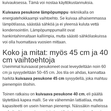
kuivauksessa. Tämä voi nostaa käyttökustannuksia.
Kuivaava pesukone lämpöpumppu
-tekniikalla on
energiatehokkaampi vaihtoehto. Se kuivaa alhaisemmassa
lämpötilassa, säästää sähköä ja ei yleensä kuluta vettä
kondensointiin. Lämpöpumppumallit ovat
hankintahinnaltaan kalliimpia, mutta säästö sähkölaskuissa
voi olla huomattava vuosien mittaan.
Koko ja mitat: myös 45 cm ja 40
cm vaihtoehtoja
Useimmat kuivaavat pesukoneet ovat leveydeltään noin 60
cm ja syvyydeltään 50–65 cm. Jos tila on ahdas, kannattaa
harkita
kuivaava pesukone 45 cm
syvyydellä, joka mahtuu
pienempiin tiloihin.
Toinen ratkaisu on
kuivaava pesukone 40 cm
, eli päältä
täytettävä kapea malli. Se vie vähemmän lattiatilaa, mutta
kapasiteetti on usein hieman pienempi. Näissäkin malleissa