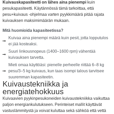
Kuivauskapasiteetti on lähes aina pienempi
kuin
pesukapasiteetti. Käytännössä tämä tarkoittaa, että
pesu+kuivaus -ohjelmaa varten pyykkimäärä pitää rajata
kuivauksen maksimimäärän mukaan.
Mitä huomioida kapasiteetissa?
Kuivaa aina pienempi määrä kuin pesit, jotta lopputulos
ei jää kosteaksi.
Suuri linkousnopeus (1400–1600 rpm) vähentää
kuivauksen tarvetta.
Mieti omaa käyttöäsi: pienelle perheelle riittää 6–8 kg
pesu/3–5 kg kuivaus, kun taas isompi talous tarvitsee
suuremman kapasiteetin.
Kuivaustekniikka ja
energiatehokkuus
Kuivaavien pyykinpesukoneiden kuivaustekniikka vaikuttaa
paljon energiankulutukseen. Perinteiset mallit käyttävät
vastuslämmitystä ja voivat kuluttaa sekä sähköä että vettä