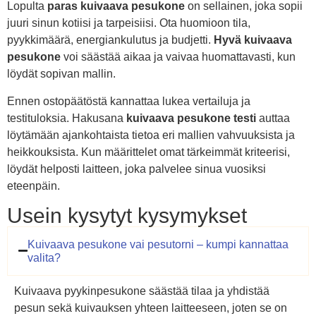
Lopulta
paras kuivaava pesukone
on sellainen, joka sopii
juuri sinun kotiisi ja tarpeisiisi. Ota huomioon tila,
pyykkimäärä, energiankulutus ja budjetti.
Hyvä kuivaava
pesukone
voi säästää aikaa ja vaivaa huomattavasti, kun
löydät sopivan mallin.
Ennen ostopäätöstä kannattaa lukea vertailuja ja
testituloksia. Hakusana
kuivaava pesukone testi
auttaa
löytämään ajankohtaista tietoa eri mallien vahvuuksista ja
heikkouksista. Kun määrittelet omat tärkeimmät kriteerisi,
löydät helposti laitteen, joka palvelee sinua vuosiksi
eteenpäin.
Usein kysytyt kysymykset
Kuivaava pesukone vai pesutorni – kumpi kannattaa
valita?
Kuivaava pyykinpesukone säästää tilaa ja yhdistää
pesun sekä kuivauksen yhteen laitteeseen, joten se on