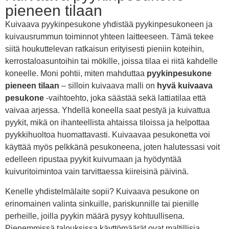
pieneen tilaan
Kuivaava pyykinpesukone yhdistää pyykinpesukoneen ja
kuivausrummun toiminnot yhteen laitteeseen. Tämä tekee
siitä houkuttelevan ratkaisun erityisesti pieniin koteihin,
kerrostaloasuntoihin tai mökille, joissa tilaa ei riitä kahdelle
koneelle. Moni pohtii, miten mahduttaa
pyykinpesukone
pieneen tilaan
– silloin kuivaava malli on
hyvä kuivaava
pesukone
-vaihtoehto, joka säästää sekä lattiatilaa että
vaivaa arjessa. Yhdellä koneella saat pestyä ja kuivattua
pyykit, mikä on ihanteellista ahtaissa tiloissa ja helpottaa
pyykkihuoltoa huomattavasti. Kuivaavaa pesukonetta voi
käyttää myös pelkkänä pesukoneena, joten halutessasi voit
edelleen ripustaa pyykit kuivumaan ja hyödyntää
kuivuritoimintoa vain tarvittaessa kiireisinä päivinä.
Kenelle yhdistelmälaite sopii? Kuivaava pesukone on
erinomainen valinta sinkuille, pariskunnille tai pienille
perheille, joilla pyykin määrä pysyy kohtuullisena.
Pienemmissä talouksissa käyttömäärät ovat maltillisia,