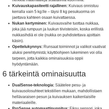
Kuivauskapasiteetti rajallinen:
Kuivaus onnistuu
kerralla vain 5 kg:lle – täysi 8 kg pesukuorma on
jaettava kahteen osaan kuivattaessa.
Nukan kertyminen:
Kuivausvaihe tuottaa nukkaa,
joka jää rumpuun ja luukun tiivisteisiin, koska erillistä
nukkasihdiä ei ole (nukka on puhdistettava ajoittain
käsin).
Opettelukynnys:
Runsaat toiminnot ja valikot vaativat
aluksi perehtymistä; käyttöohjeen lukeminen voi olla
tarpeen, jotta kaikkia ominaisuuksia oppii
hyödyntämään.
6 tärkeintä ominaisuutta
DualSense-teknologia:
Säätelee pesu- ja
kuivausolosuhteet tekstiilien mukaan, mahdollistaen
hellävaraisen pesun ja kuivauksen kaikenlaisille
materiaaleille.
ProSense automaattipunnitus:
Fiksu sensori, joka