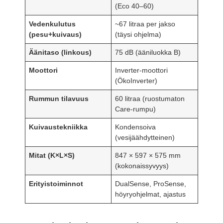
(Eco 40–60)
Vedenkulutus
~67 litraa per jakso
(pesu+kuivaus)
(täysi ohjelma)
Äänitaso (linkous)
75 dB (ääniluokka B)
Moottori
Inverter-moottori
(ÖkoInverter)
Rummun tilavuus
60 litraa (ruostumaton
Care-rumpu)
Kuivaustekniikka
Kondensoiva
(vesijäähdytteinen)
Mitat (K×L×S)
847 × 597 × 575 mm
(kokonaissyvyys)
Erityistoiminnot
DualSense, ProSense,
höyryohjelmat, ajastus