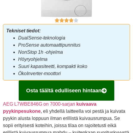
Tekniset tiedot:
DualSense-teknologia
ProSense automaattipunnitus
NonStop 1h -ohjelma
Höyryohjelma
Suuri kapasiteetti, kompakti koko
ÖkoInverter-moottori
Osta täältä edulliseen hintaan
AEG L7WBE846G on 7000-sarjan
kuivaava
pyykinpesukone
, eli yhdellä laitteella voi pestä ja kuivata
pyykin alusta loppuun ilman erillistä kuivausrumpua. Se
sopii erityisesti koteihin, joissa tilaa on rajoitetusti eikä
erillistä kuivausrumpua mahdu – kuitenkaan suorituskyvystä