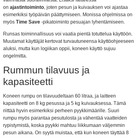
on
ajastintoiminto
, joten pesun ja kuivauksen voi ajastaa
esimerkiksi työpäivän päättymiseen. Monissa ohjelmissa on
myös
Time Save
-pikatoiminto pesuajan lyhentämiseen.
Runsas toiminnallisuus voi vaatia pientä totuttelua käyttöön.
Muutamat käyttäjät kertovat turvautuneensa käyttöohjeeseen
aluksi, mutta kun logiikan oppii, koneen käyttö sujuu
ongelmitta.
Rummun tilavuus ja
kapasiteetti
Koneen rumpu on tilavuudeltaan 60 litraa, ja laitteen
kapasiteetti on 8 kg pesussa ja 5 kg kuivauksessa. Tämä
riittää hyvin esimerkiksi perheen pyykkimäärille. Suuri
rumpu myös parantaa pesutulosta ja vähentää vaatteiden
rypistymistä, koska pyykki mahtuu liikkumaan väljemmin
pesun aikana. On syytä muistaa, että kun koneen täyttää 8