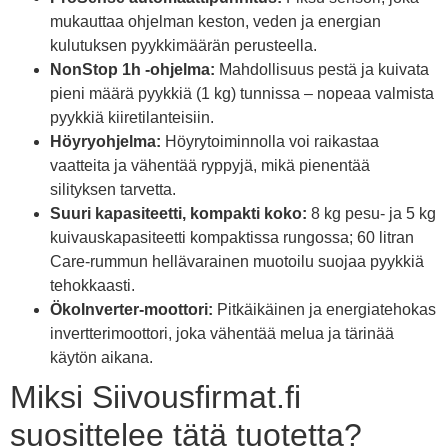
mukauttaa ohjelman keston, veden ja energian
kulutuksen pyykkimäärän perusteella.
NonStop 1h -ohjelma:
Mahdollisuus pestä ja kuivata
pieni määrä pyykkiä (1 kg) tunnissa – nopeaa valmista
pyykkiä kiiretilanteisiin.
Höyryohjelma:
Höyrytoiminnolla voi raikastaa
vaatteita ja vähentää ryppyjä, mikä pienentää
silityksen tarvetta.
Suuri kapasiteetti, kompakti koko:
8 kg pesu- ja 5 kg
kuivauskapasiteetti kompaktissa rungossa; 60 litran
Care-rummun hellävarainen muotoilu suojaa pyykkiä
tehokkaasti.
ÖkoInverter-moottori:
Pitkäikäinen ja energiatehokas
invertterimoottori, joka vähentää melua ja tärinää
käytön aikana.
Miksi Siivousfirmat.fi
suosittelee tätä tuotetta?