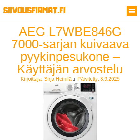
AEG L7WBE846G
7000-sarjan kuivaava
pyykinpesukone –
Käyttäjän arvostelu
Kirjoittaja:
Sirja Heinilä
Päivitetty: 8.9.2025