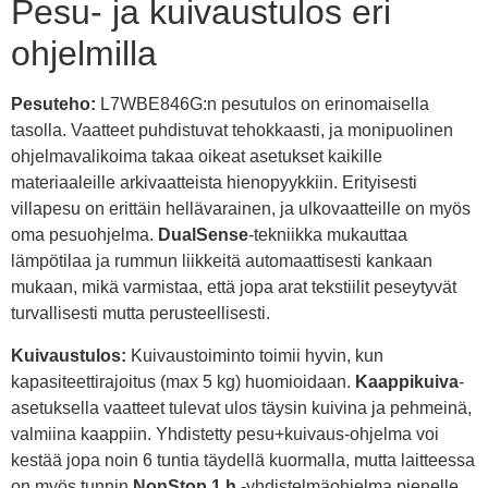
Pesu- ja kuivaustulos eri
ohjelmilla
Pesuteho:
L7WBE846G:n pesutulos on erinomaisella
tasolla. Vaatteet puhdistuvat tehokkaasti, ja monipuolinen
ohjelmavalikoima takaa oikeat asetukset kaikille
materiaaleille arkivaatteista hienopyykkiin. Erityisesti
villapesu on erittäin hellävarainen, ja ulkovaatteille on myös
oma pesuohjelma.
DualSense
-tekniikka mukauttaa
lämpötilaa ja rummun liikkeitä automaattisesti kankaan
mukaan, mikä varmistaa, että jopa arat tekstiilit peseytyvät
turvallisesti mutta perusteellisesti.
Kuivaustulos:
Kuivaustoiminto toimii hyvin, kun
kapasiteettirajoitus (max 5 kg) huomioidaan.
Kaappikuiva
-
asetuksella vaatteet tulevat ulos täysin kuivina ja pehmeinä,
valmiina kaappiin. Yhdistetty pesu+kuivaus-ohjelma voi
kestää jopa noin 6 tuntia täydellä kuormalla, mutta laitteessa
on myös tunnin
NonStop 1 h
-yhdistelmäohjelma pienelle