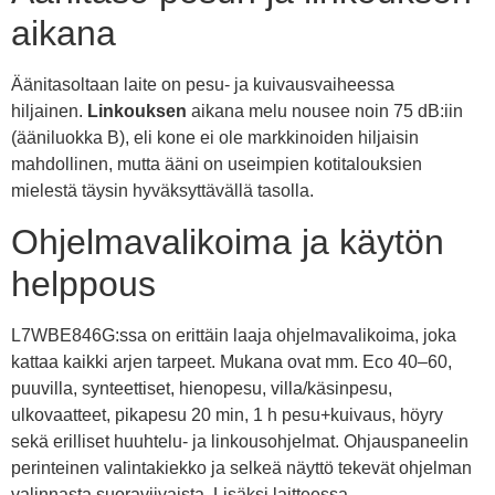
aikana
Äänitasoltaan laite on pesu- ja kuivausvaiheessa
hiljainen.
Linkouksen
aikana melu nousee noin 75 dB:iin
(ääniluokka B), eli kone ei ole markkinoiden hiljaisin
mahdollinen, mutta ääni on useimpien kotitalouksien
mielestä täysin hyväksyttävällä tasolla.
Ohjelmavalikoima ja käytön
helppous
L7WBE846G:ssa on erittäin laaja ohjelmavalikoima, joka
kattaa kaikki arjen tarpeet. Mukana ovat mm. Eco 40–60,
puuvilla, synteettiset, hienopesu, villa/käsinpesu,
ulkovaatteet, pikapesu 20 min, 1 h pesu+kuivaus, höyry
sekä erilliset huuhtelu- ja linkousohjelmat. Ohjauspaneelin
perinteinen valintakiekko ja selkeä näyttö tekevät ohjelman
valinnasta suoraviivaista. Lisäksi laitteessa