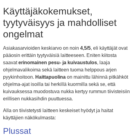
Käyttäjäkokemukset,
tyytyväisyys ja mahdolliset
ongelmat
Asiakasarvioiden keskiarvo on noin
4,5/5
, eli käyttäjät ovat
pääosin erittäin tyytyväisiä laitteeseen. Eniten kiitosta
saavat
erinomainen pesu- ja kuivaustulos
, laaja
ohjelmavalikoima sekä laitteen tuoma helppous arjen
pyykinhoitoon.
Haittapuolina
on mainittu lähinnä pitkähköt
ohjelma-ajat isoilla tai herkillä kuormilla sekä se, että
kuivauksessa muodostuva nukka kertyy rummun tiivisteisiin
erillisen nukkasihdin puuttuessa.
Alla on tiivistetysti laitteen keskeiset hyödyt ja haitat
käyttäjien näkökulmasta:
Plussat