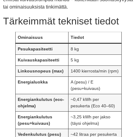
tai ominaisuuksista tinkimättä.
Tärkeimmät tekniset tiedot
Ominaisuus
Tiedot
Pesukapasiteetti
8 kg
Kuivauskapasiteetti
5 kg
Linkousnopeus (max)
1400 kierrosta/min (rpm)
Energialuokka
A (pesu) / E
(pesu+kuivaus)
Energiankulutus (eco-
~0,47 kWh per
ohjelma)
pesukerta (Eco 40–60)
Energiankulutus
~3,25 kWh per jakso
(pesu+kuivaus)
(täysi ohjelma)
Vedenkulutus (pesu)
~42 litraa per pesukerta