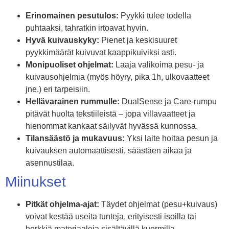
Erinomainen pesutulos:
Pyykki tulee todella
puhtaaksi, tahratkin irtoavat hyvin.
Hyvä kuivauskyky:
Pienet ja keskisuuret
pyykkimäärät kuivuvat kaappikuiviksi asti.
Monipuoliset ohjelmat:
Laaja valikoima pesu- ja
kuivausohjelmia (myös höyry, pika 1h, ulkovaatteet
jne.) eri tarpeisiin.
Hellävarainen rummulle:
DualSense ja Care-rumpu
pitävät huolta tekstiileistä – jopa villavaatteet ja
hienommat kankaat säilyvät hyvässä kunnossa.
Tilansäästö ja mukavuus:
Yksi laite hoitaa pesun ja
kuivauksen automaattisesti, säästäen aikaa ja
asennustilaa.
Miinukset
Pitkät ohjelma-ajat:
Täydet ohjelmat (pesu+kuivaus)
voivat kestää useita tunteja, erityisesti isoilla tai
herkkiä materiaaleja sisältävillä kuormilla.