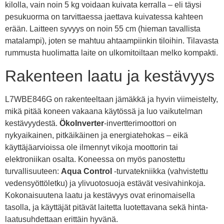
kilolla, vain noin 5 kg voidaan kuivata kerralla – eli täysi
pesukuorma on tarvittaessa jaettava kuivatessa kahteen
erään. Laitteen syvyys on noin 55 cm (hieman tavallista
matalampi), joten se mahtuu ahtaampiinkin tiloihin. Tilavasta
rummusta huolimatta laite on ulkomitoiltaan melko kompakti.
Rakenteen laatu ja kestävyys
L7WBE846G on rakenteeltaan jämäkkä ja hyvin viimeistelty,
mikä pitää koneen vakaana käytössä ja luo vaikutelman
kestävyydestä.
ÖkoInverter
-invertterimoottori on
nykyaikainen, pitkäikäinen ja energiatehokas – eikä
käyttäjäarvioissa ole ilmennyt vikoja moottorin tai
elektroniikan osalta. Koneessa on myös panostettu
turvallisuuteen:
Aqua Control
-turvatekniikka (vahvistettu
vedensyöttöletku) ja ylivuotosuoja estävät vesivahinkoja.
Kokonaisuutena laatu ja kestävyys ovat erinomaisella
tasolla, ja käyttäjät pitävät laitetta luotettavana sekä hinta-
laatusuhdettaan erittäin hyvänä.