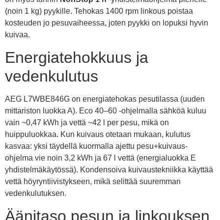
(noin 1 kg) pyykille. Tehokas 1400 rpm linkous poistaa
kosteuden jo pesuvaiheessa, joten pyykki on lopuksi hyvin
kuivaa.
Energiatehokkuus ja
vedenkulutus
AEG L7WBE846G on energiatehokas pesutilassa (uuden
mittariston luokka A). Eco 40–60 -ohjelmalla sähköä kuluu
vain ~0,47 kWh ja vettä ~42 l per pesu, mikä on
huippuluokkaa. Kun kuivaus otetaan mukaan, kulutus
kasvaa: yksi täydellä kuormalla ajettu pesu+kuivaus-
ohjelma vie noin 3,2 kWh ja 67 l vettä (energialuokka E
yhdistelmäkäytössä). Kondensoiva kuivaustekniikka käyttää
vettä höyryntiivistykseen, mikä selittää suuremman
vedenkulutuksen.
Äänitaso pesun ja linkouksen