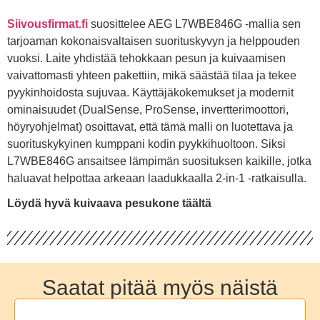
Siivousfirmat.fi
suosittelee AEG L7WBE846G -mallia sen
tarjoaman kokonaisvaltaisen suorituskyvyn ja helppouden
vuoksi. Laite yhdistää tehokkaan pesun ja kuivaamisen
vaivattomasti yhteen pakettiin, mikä säästää tilaa ja tekee
pyykinhoidosta sujuvaa. Käyttäjäkokemukset ja modernit
ominaisuudet (DualSense, ProSense, invertterimoottori,
höyryohjelmat) osoittavat, että tämä malli on luotettava ja
suorituskykyinen kumppani kodin pyykkihuoltoon. Siksi
L7WBE846G ansaitsee lämpimän suosituksen kaikille, jotka
haluavat helpottaa arkeaan laadukkaalla 2-in-1 -ratkaisulla.
Löydä hyvä kuivaava pesukone täältä
Saatat pitää myös näistä